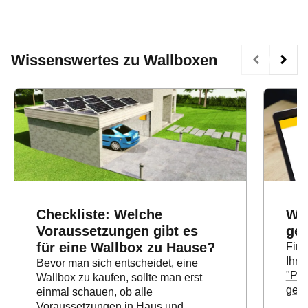
Wissenswertes zu Wallboxen
Checkliste: Welche
Wal
Voraussetzungen gibt es
ge
für eine Wallbox zu Hause?
Find
Ihre
Bevor man sich entscheidet, eine
"Pas
Wallbox zu kaufen, sollte man erst
gema
einmal schauen, ob alle
Voraussetzungen in Haus und