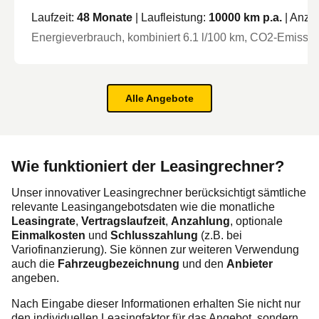
Laufzeit:
48
Monate
| Laufleistung:
10000
km p.a.
| Anza
Energieverbrauch, kombiniert
6.1
l/100 km
, CO2-Emission
Alle Angebote
Wie funktioniert der Leasingrechner?
Unser innovativer Leasingrechner berücksichtigt sämtliche
relevante Leasingangebotsdaten wie die monatliche
Leasingrate
,
Vertragslaufzeit
,
Anzahlung
, optionale
Einmalkosten
und
Schlusszahlung
(z.B. bei
Variofinanzierung). Sie können zur weiteren Verwendung
auch die
Fahrzeugbezeichnung
und den
Anbieter
angeben.
Nach Eingabe dieser Informationen erhalten Sie nicht nur
den individuellen Leasingfaktor für das
Angebot
, sondern