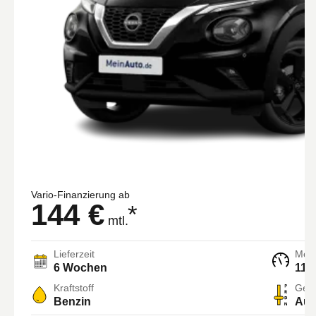
Vario-Finanzierung ab
144 €
*
mtl.
Lieferzeit
Moto
6 Wochen
114
Kraftstoff
Getr
Benzin
Aut