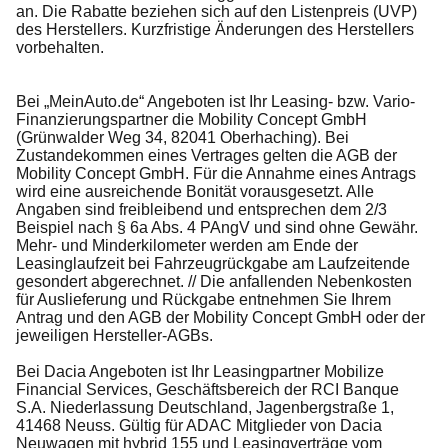
an. Die Rabatte beziehen sich auf den Listenpreis (UVP)
des Herstellers. Kurzfristige Änderungen des Herstellers
vorbehalten.
Bei „MeinAuto.de“ Angeboten ist Ihr Leasing- bzw. Vario-
Finanzierungspartner die Mobility Concept GmbH
(Grünwalder Weg 34, 82041 Oberhaching). Bei
Zustandekommen eines Vertrages gelten die AGB der
Mobility Concept GmbH. Für die Annahme eines Antrags
wird eine ausreichende Bonität vorausgesetzt. Alle
Angaben sind freibleibend und entsprechen dem 2/3
Beispiel nach § 6a Abs. 4 PAngV und sind ohne Gewähr.
Mehr- und Minderkilometer werden am Ende der
Leasinglaufzeit bei Fahrzeugrückgabe am Laufzeitende
gesondert abgerechnet. // Die anfallenden Nebenkosten
für Auslieferung und Rückgabe entnehmen Sie Ihrem
Antrag und den AGB der Mobility Concept GmbH oder der
jeweiligen Hersteller-AGBs.
Bei Dacia Angeboten ist Ihr Leasingpartner Mobilize
Financial Services, Geschäftsbereich der RCI Banque
S.A. Niederlassung Deutschland, Jagenbergstraße 1,
41468 Neuss. Gültig für ADAC Mitglieder von Dacia
Neuwagen mit hybrid 155 und Leasingverträge vom