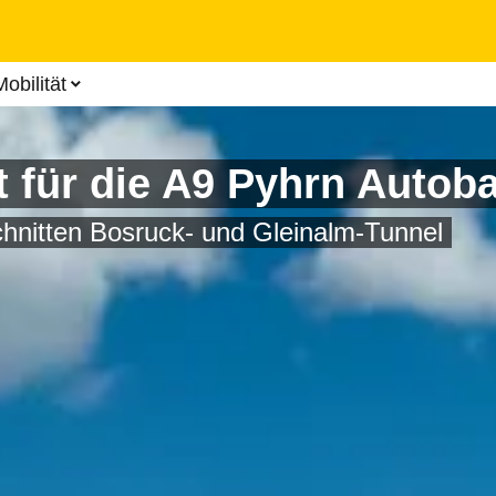
Zum
Hauptinhalt
springen
obilität
t für die A9 Pyhrn Autob
chnitten Bosruck- und Gleinalm-Tunnel