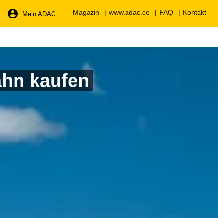
Magazin
www.adac.de
FAQ
Kontakt
Mein ADAC
ahn kaufen