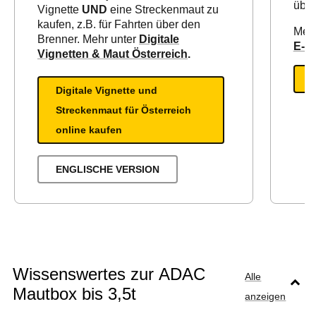
über
Vignette
UND
eine Streckenmaut zu
kaufen, z.B. für Fahrten über den
Mehr
Brenner. Mehr unter
Digitale
E-V
Vignetten & Maut Österreich
.
Digitale Vignette und
Streckenmaut für Österreich
online kaufen
ENGLISCHE VERSION
Wissenswertes zur ADAC
Alle
Mautbox bis 3,5t
anzeigen