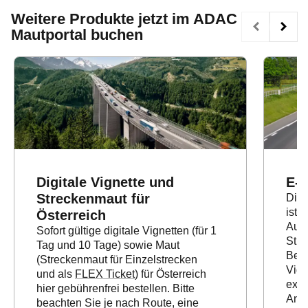
Weitere Produkte jetzt im ADAC
Mautportal buchen
Digitale Vignette und
E-V
Streckenmaut für
Die 
ist 
Österreich
Aut
Sofort gültige digitale Vignetten (für 1
Stra
Tag und 10 Tage) sowie Maut
Besc
(Streckenmaut für Einzelstrecken
Vign
und als
FLEX Ticket
) für Österreich
extr
hier gebührenfrei bestellen. Bitte
Anhä
beachten Sie je nach Route, eine