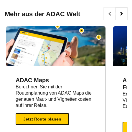
Mehr aus der ADAC Welt
ADAC Maps
AD
Fre
Berechnen Sie mit der
Routenplanung von ADAC Maps die
Erfa
genauen Maut- und Vignettenkosten
Vign
auf Ihrer Reise.
Euro
Jetzt Route planen