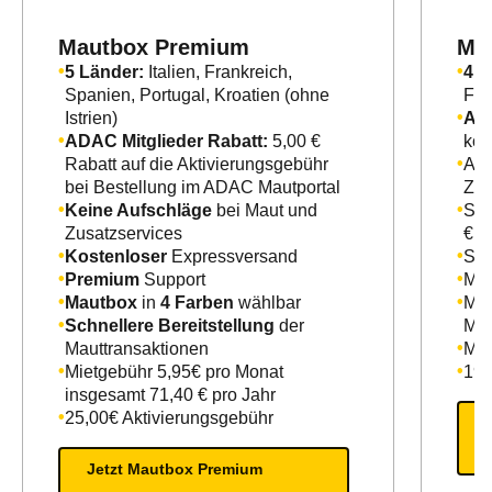
Mautbox Premium
Ma
5 Länder:
Italien, Frankreich,
4 L
Spanien, Portugal, Kroatien (ohne
Fra
Istrien)
ADA
ADAC Mitglieder Rabatt:
5,00 €
kos
Rabatt auf die Aktivierungsgebühr
Auf
bei Bestellung im ADAC Mautportal
Zus
Keine Aufschläge
bei Maut und
Sta
Zusatzservices
€ -
Kostenloser
Expressversand
Sta
Premium
Support
Mau
Mautbox
in
4 Farben
wählbar
Mon
Schnellere Bereitstellung
der
Mau
Mauttransaktionen
Mie
Mietgebühr 5,95€ pro Monat
19,
insgesamt 71,40 € pro Jahr
25,00€ Aktivierungsgebühr
Jetzt Mautbox Premium