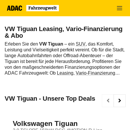
Zum
Hauptinhalt
springen
VW Tiguan Leasing, Vario-Finanzierung
& Abo
Erleben Sie den
VW Tiguan
– ein
SUV
, das Komfort,
Leistung und Vielseitigkeit perfekt vereint. Ob für die Stadt,
lange Autobahnfahrten oder Offroad-Abenteuer – der
Tiguan ist bereit für jede Herausforderung. Profitieren Sie
von den maßgeschneiderten Finanzierungsoptionen der
ADAC Fahrzeugwelt: Ob
Leasing
,
Vario-Finanzierung
oder
Auto-Abo
, wir bieten Ihnen flexible und transparente
Lösungen, die sich an Ihre individuellen Bedürfnisse
anpassen. Nutzen Sie unsere geprüften Verträge, die
Bestpreisgarantie und die umfassende Beratung, um
VW Tiguan - Unsere Top Deals
sicherzustellen, dass Sie die beste Entscheidung für Ihre
Mobilität treffen.
Volkswagen Tiguan