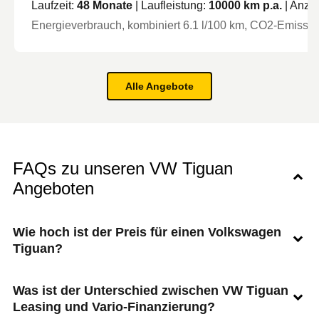
Laufzeit:
48
Monate
| Laufleistung:
10000
km p.a.
| Anza
Energieverbrauch, kombiniert
6.1
l/100 km
, CO2-Emission
Alle Angebote
FAQs zu unseren VW Tiguan
Angeboten
Wie hoch ist der Preis für einen Volkswagen
Tiguan?
Was ist der Unterschied zwischen VW Tiguan
Leasing und Vario-Finanzierung?