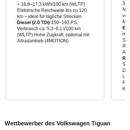
3-Z
+ 16,8–17,3 kWh/100 km (WLTP)
Nav
Elektrische Reichweite bis zu 120
vor
km – ideal für tägliche Strecken
Mul
Diesel (2.0 TDI)
150–193 PS,
El
Verbrauch ca. 5,3–6,1 l/100 km
mit
(WLTP) Hohe Zugkraft, optional mit
Sch
Allradantrieb (4MOTION)
Rüc
Amb
R-L
Spo
Des
Lei
Fah
Kon
Wettbewerber des Volkswagen Tiguan