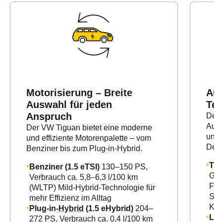
Motorisierung – Breite
Aus
Auswahl für jeden
Tec
Anspruch
Der 
Auss
Der VW Tiguan bietet eine moderne
unte
und effiziente Motorenpalette – vom
Des
Benziner bis zum Plug-in-Hybrid.
Tig
Benziner (1.5 eTSI)
130–150 PS,
Gru
Verbrauch ca. 5,8–6,3 l/100 km
Fea
(WLTP) Mild-Hybrid-Technologie für
Sch
mehr Effizienz im Alltag
Kli
Plug-in-
Hybrid
(1.5 eHybrid)
204–
Lif
272 PS, Verbrauch ca. 0,4 l/100 km