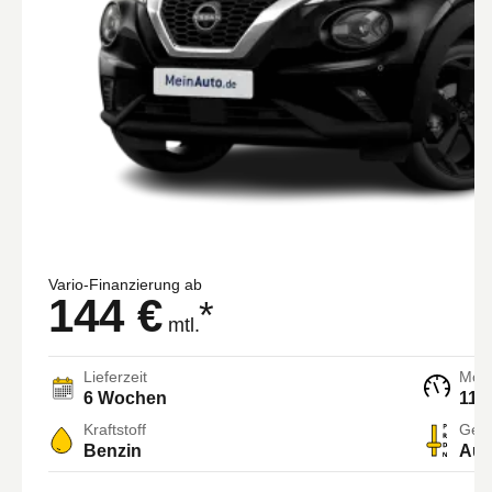
Vario-Finanzierung ab
144 €
*
mtl.
Lieferzeit
Moto
6 Wochen
114
Kraftstoff
Getr
Benzin
Aut