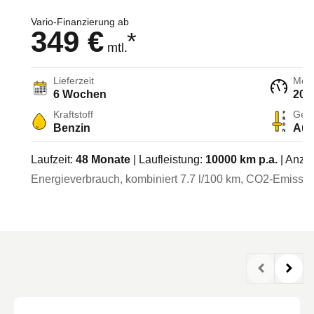
Vario-Finanzierung ab
349 €
*
mtl.
Lieferzeit
Moto
6 Wochen
204
Kraftstoff
Getr
Benzin
Aut
Laufzeit:
48
Monate
| Laufleistung:
10000
km p.a.
| Anza
Energieverbrauch, kombiniert
7.7
l/100 km
, CO2-Emission