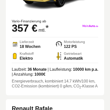
Vario-Finanzierung ab
357 €
*
mtl.
Lieferzeit
Motorleistung
18 Wochen
122 PS
Kraftstoff
Getriebeart
Elektro
Automatik
Laufzeit:
36
Monate
| Laufleistung:
10000
km p.a.
| Anzahlung:
1000
€
Energieverbrauch, kombiniert
14.7
kWh/100 km
,
CO2-Emission (kombiniert) 0 g/km
, CO
-Klasse
A
2
Renault Rafale