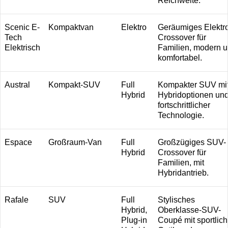
Reichweite.
Scenic E-
Kompaktvan
Elektro
Geräumiges Elektr
Tech
Crossover für
Elektrisch
Familien, modern 
komfortabel.
Austral
Kompakt-SUV
Full
Kompakter SUV mi
Hybrid
Hybridoptionen un
fortschrittlicher
Technologie.
Espace
Großraum-Van
Full
Großzügiges SUV-
Hybrid
Crossover für
Familien, mit
Hybridantrieb.
Rafale
SUV
Full
Stylisches
Hybrid,
Oberklasse-SUV-
Plug-in
Coupé mit sportlich