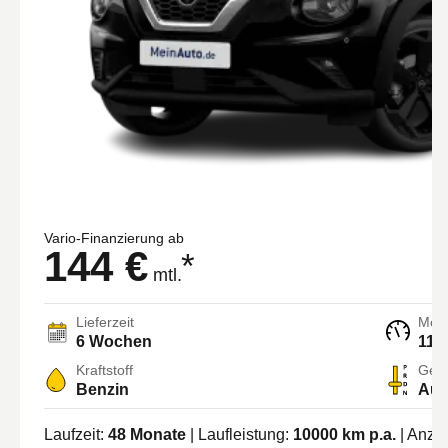
Vario-Finanzierung ab
144 €
*
mtl.
Lieferzeit
Moto
6 Wochen
114
Kraftstoff
Getr
Benzin
Aut
Laufzeit:
48
Monate
| Laufleistung:
10000
km p.a.
| Anza