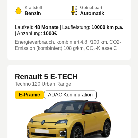
Kraftstoff
Getriebeart
Benzin
Automatik
Laufzeit:
48
Monate
| Laufleistung:
10000
km p.a.
| Anzahlung:
1000
€
Energieverbrauch, kombiniert
4.8
l/100 km
, CO2-
Emission (kombiniert) 108 g/km
, CO
-Klasse
C
2
Renault 5 E-TECH
Techno 120 Urban Range
E-Prämie
ADAC Konfiguration