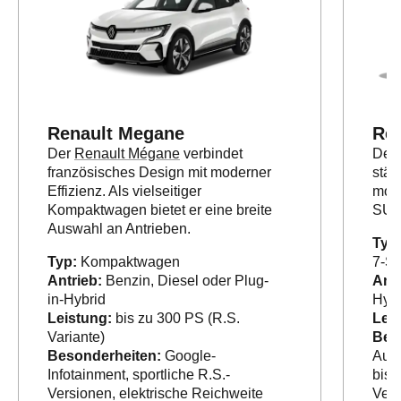
Renault Megane
Ren
Der
Renault Mégane
verbindet
Der
französisches Design mit moderner
stär
Effizienz. Als vielseitiger
mode
Kompaktwagen bietet er eine breite
SUV
Auswahl an Antrieben.
Typ
Typ:
Kompaktwagen
7-Si
Antrieb:
Benzin, Diesel oder Plug-
Antr
in-Hybrid
Hybr
Leistung:
bis zu 300 PS (R.S.
Leis
Variante)
Bes
Besonderheiten:
Google-
Auto
Infotainment, sportliche R.S.-
bis 
Versionen, elektrische Reichweite
Verb