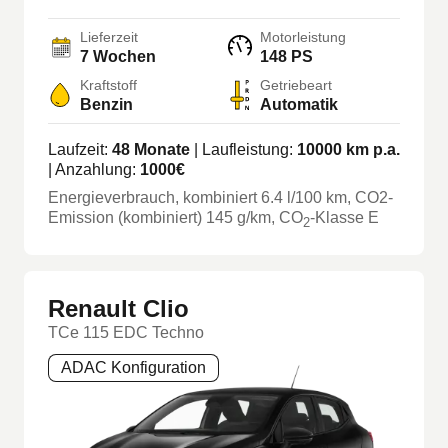
Lieferzeit
Motorleistung
7 Wochen
148 PS
Kraftstoff
Getriebeart
Benzin
Automatik
Laufzeit:
48
Monate
| Laufleistung:
10000
km p.a.
| Anzahlung:
1000
€
Energieverbrauch, kombiniert
6.4
l/100 km
, CO2-
Emission (kombiniert) 145 g/km
, CO
-Klasse
E
2
Renault Clio
TCe 115 EDC Techno
ADAC Konfiguration