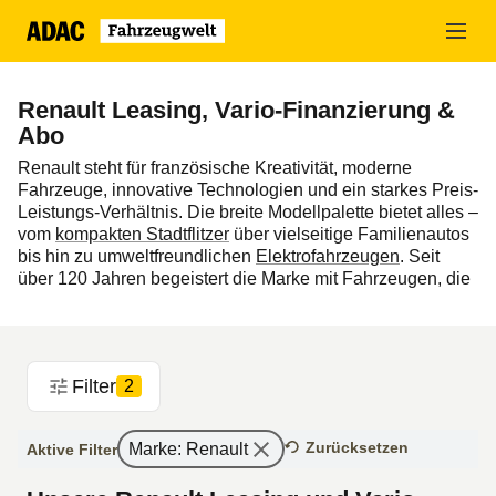
Zum
Hauptinhalt
springen
Renault Leasing, Vario-Finanzierung &
Abo
Renault steht für französische Kreativität, moderne
Fahrzeuge, innovative Technologien und ein starkes Preis-
Leistungs-Verhältnis. Die breite Modellpalette bietet alles –
vom
kompakten Stadtflitzer
über vielseitige Familienautos
bis hin zu umweltfreundlichen
Elektrofahrzeugen
. Seit
über 120 Jahren begeistert die Marke mit Fahrzeugen, die
das Leben erleichtern – vom ikonischen R4 bis zum
vollelektrischen Scenic. Renault verbindet emotionales
Design mit praktischen Lösungen und ist Vorreiter in der
Elektromobilität.
Filter
2
In der ADAC Fahrzeugwelt präsentieren wir Ihnen die
aktuelle Renault Neufahrzeuge mit attraktiven
Zurücksetzen
Marke
:
Renault
Aktive Filter
Finanzierungsmöglichkeiten wie
Leasing
,
Finanzierung
oder
Auto-Abo
.