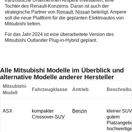
französische Unternehmen Ampere investieren, eine
Tochter des Renault-Konzerns. Daran ist auch der
strategische Partner von
Renault
,
Nissan
beteiligt. Ampere
soll die neue Plattform für die geplanten Elektroautos von
Mitsubishi liefern.
Für das Jahr 2024 ist eine überarbeitete Version des
Mitsubishi Outlander Plug-in-Hybrid geplant.
Alle Mitsubishi Modelle im Überblick und
alternative Modelle anderer Hersteller
Mitsubishi-
Fahrzeugklasse
Antrieb
Beschreib
Modell
ASX
kompakter
Benzin
kleiner SUV
Crossover-
SUV
gutem
Platzangebo
hochwertige