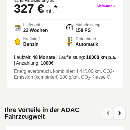
Vario-Finanzierung ab
327 €
*
mtl.
Lieferzeit
Motorleistung
22 Wochen
158 PS
Kraftstoff
Getriebeart
Benzin
Automatik
Laufzeit:
48
Monate
| Laufleistung:
10000
km p.a.
| Anzahlung:
1000
€
Energieverbrauch, kombiniert
4.4
l/100 km
, CO2-
Emission (kombiniert) 100 g/km
, CO
-Klasse
C
2
Ihre Vorteile in der ADAC
Fahrzeugwelt