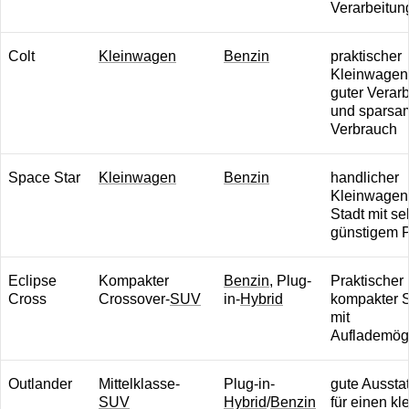
Verarbeitun
Colt
Kleinwagen
Benzin
praktischer
Kleinwagen
guter Verar
und spars
Verbrauch
Space Star
Kleinwagen
Benzin
handlicher
Kleinwagen 
Stadt mit se
günstigem P
Eclipse
Kompakter
Benzin
, Plug-
Praktischer
Cross
Crossover-
SUV
in-
Hybrid
kompakter
mit
Auflademögl
Outlander
Mittelklasse-
Plug-in-
gute Aussta
SUV
Hybrid
/
Benzin
für einen kl