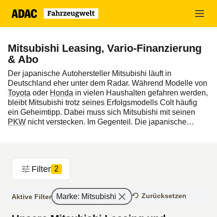
Zum
Hauptinhalt
springen
Mitsubishi Leasing, Vario-Finanzierung
& Abo
Der japanische Autohersteller Mitsubishi läuft in
Deutschland eher unter dem Radar. Während Modelle von
Toyota
oder
Honda
in vielen Haushalten gefahren werden,
bleibt Mitsubishi trotz seines Erfolgsmodells Colt häufig
ein Geheimtipp. Dabei muss sich Mitsubishi mit seinen
PKW
nicht verstecken. Im Gegenteil. Die japanische
Automarke steht für zuverlässige und hochwertige PKW
und
SUV
, die sich durch innovative Technikpakete
auszeichnen. Hier beim ADAC können Sie die neusten
Modelle
von Mitsubishi als Neuwagen günstig
leasen
oder
Filter
2
finanzieren
und von einem attraktiven
Preisleistungsverhältnis profitieren. Optional bieten wir
Ihnen abgerundete Service- und Versicherungspakete an,
Zurücksetzen
Marke
:
Mitsubishi
Aktive Filter
mit welchen Sie Ihr Mitsubishi Leasing perfekt ergänzen
können.