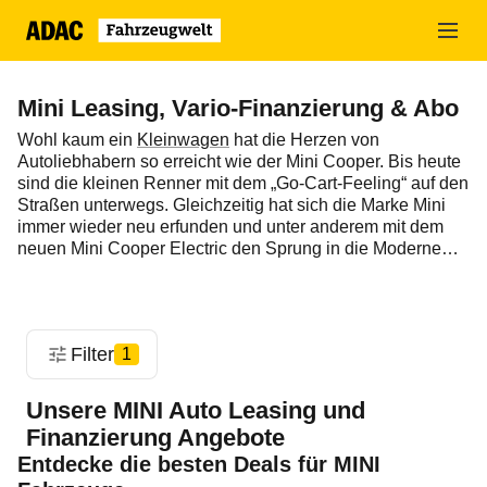
Zum
Hauptinhalt
springen
Mini Leasing, Vario-Finanzierung & Abo
Wohl kaum ein
Kleinwagen
hat die Herzen von
Autoliebhabern so erreicht wie der Mini Cooper. Bis heute
sind die kleinen Renner mit dem „Go-Cart-Feeling“ auf den
Straßen unterwegs. Gleichzeitig hat sich die Marke Mini
immer wieder neu erfunden und unter anderem mit dem
neuen Mini Cooper Electric den Sprung in die Moderne
der Automobilität geschafft. Der einstige Mini ist
inzwischen zwar erwachsen geworden, findet aber immer
noch Fans bei Jung und Junggeblieben. Mit dem ADAC
und unserem Kooperationspartner Mobility Concept
Filter
1
können Sie Ihren Mini als Neuwagen günstig
leasen
oder
zu attraktiven Konditionen
finanzieren
. Optional können
Sie leistungsstarke Versicherungs- oder Servicepakete
Unsere MINI Auto Leasing und
dazu buchen und alle wichtigen Absicherungen für Ihr
Finanzierung Angebote
Auto in einer Rate bündeln.
Entdecke die besten Deals für MINI