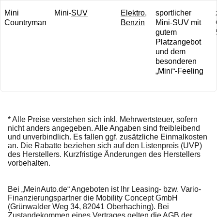
Mini
Mini-
SUV
Elektro
,
sportlicher
Countryman
Benzin
Mini-SUV mit
gutem
Platzangebot
und dem
besonderen
„Mini“-Feeling
* Alle Preise verstehen sich inkl. Mehrwertsteuer, sofern
nicht anders angegeben. Alle Angaben sind freibleibend
und unverbindlich. Es fallen ggf. zusätzliche Einmalkosten
an. Die Rabatte beziehen sich auf den Listenpreis (UVP)
des Herstellers. Kurzfristige Änderungen des Herstellers
vorbehalten.
Bei „MeinAuto.de“ Angeboten ist Ihr Leasing- bzw. Vario-
Finanzierungspartner die Mobility Concept GmbH
(Grünwalder Weg 34, 82041 Oberhaching). Bei
Zustandekommen eines Vertrages gelten die AGB der