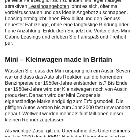
perfekte Fahrzeug für sich zu finden. Mit regelmäßigen
attraktiven
Leasingangeboten
lohnt es sich, öfter mal
vorbeizuschauen und das ideale Angebot zu schnappen.
Leasing ermöglicht Ihnen Flexibilität und den Genuss
neuester Fahrzeuge, ohne eine langfristige Bindung oder
hohe Anzahlung. Entdecken Sie jetzt die Vorteile des Mini
Cabrio Leasings und erleben Sie Fahrspaß und Freiheit
pur.
Mini – Kleinwagen made in Britain
Wussten Sie, dass der Mini ursprünglich ein Austin Seven
war und dass das Auto als Reaktion auf die horrenden
Benzinpreise der 1950er-Jahre entstanden ist? Bis Ende
der 1950er-Jahre wird der Kleinstwagen noch von Austin
produziert. Danach wird der Mini Cooper als
eigenständige Marke endgültig zum Erfolgsmodell. Die
pfiffigen Autos werden bis zum Jahr 2000 fast unverändert
gebaut. Weltweit werden mehr als fünf Millionen dieser
kleinen Renner
zugelassen.
Als wichtige Zäsur gilt die Übernahme des Unternehmens
im Jahr 2000 durch BMW. Nach der Übernahme wird mit