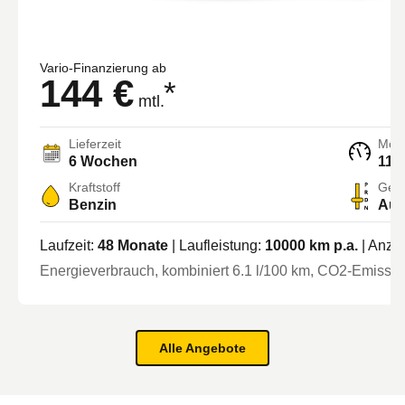
Vario-Finanzierung ab
144 €
*
mtl.
Lieferzeit
Moto
6 Wochen
114
Kraftstoff
Getr
Benzin
Aut
Laufzeit:
48
Monate
| Laufleistung:
10000
km p.a.
| Anza
Energieverbrauch, kombiniert
6.1
l/100 km
, CO2-Emission
Alle Angebote