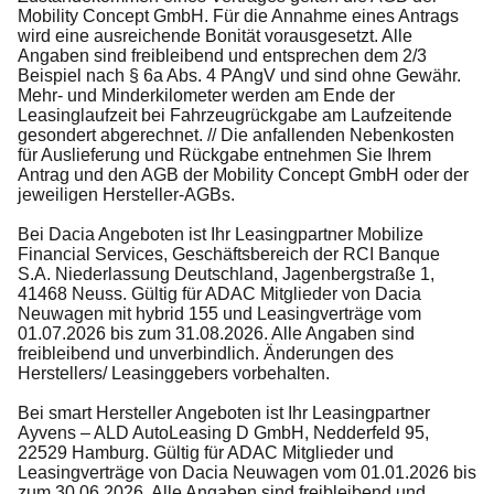
Mobility Concept GmbH. Für die Annahme eines Antrags
wird eine ausreichende Bonität vorausgesetzt. Alle
Angaben sind freibleibend und entsprechen dem 2/3
Beispiel nach § 6a Abs. 4 PAngV und sind ohne Gewähr.
Mehr- und Minderkilometer werden am Ende der
Leasinglaufzeit bei Fahrzeugrückgabe am Laufzeitende
gesondert abgerechnet. // Die anfallenden Nebenkosten
für Auslieferung und Rückgabe entnehmen Sie Ihrem
Antrag und den AGB der Mobility Concept GmbH oder der
jeweiligen Hersteller-AGBs.
Bei Dacia Angeboten ist Ihr Leasingpartner Mobilize
Financial Services, Geschäftsbereich der RCI Banque
S.A. Niederlassung Deutschland, Jagenbergstraße 1,
41468 Neuss. Gültig für ADAC Mitglieder von Dacia
Neuwagen mit hybrid 155 und Leasingverträge vom
01.07.2026 bis zum 31.08.2026. Alle Angaben sind
freibleibend und unverbindlich. Änderungen des
Herstellers/ Leasinggebers vorbehalten.
Bei smart Hersteller Angeboten ist Ihr Leasingpartner
Ayvens – ALD AutoLeasing D GmbH, Nedderfeld 95,
22529 Hamburg. Gültig für ADAC Mitglieder und
Leasingverträge von Dacia Neuwagen vom 01.01.2026 bis
zum 30.06.2026. Alle Angaben sind freibleibend und