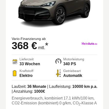
Vario-Finanzierung ab
368 €
*
mtl.
Lieferzeit
Motorleistung
33 Wochen
340 PS
Kraftstoff
Getriebeart
Elektro
Automatik
Laufzeit:
36
Monate
| Laufleistung:
10000
km p.a.
| Anzahlung:
1000
€
Energieverbrauch, kombiniert
17.1
kWh/100 km
,
CO2-Emission (kombiniert) 0 g/km
, CO
-Klasse
A
2