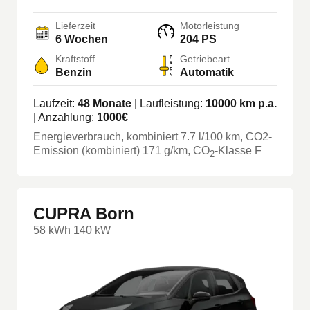
Lieferzeit
Motorleistung
6 Wochen
204 PS
Kraftstoff
Getriebeart
Benzin
Automatik
Laufzeit:
48
Monate
| Laufleistung:
10000
km p.a.
| Anzahlung:
1000
€
Energieverbrauch, kombiniert
7.7
l/100 km
, CO2-
Emission (kombiniert) 171 g/km
, CO
-Klasse
F
2
CUPRA Born
58 kWh 140 kW