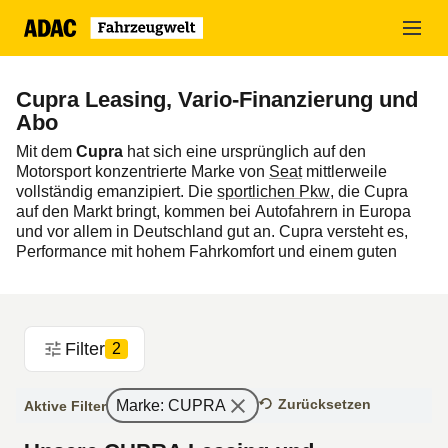
Zum
Hauptinhalt
springen
Cupra Leasing, Vario-Finanzierung und
Abo
Mit dem
Cupra
hat sich eine ursprünglich auf den
Motorsport konzentrierte Marke von
Seat
mittlerweile
vollständig emanzipiert. Die
sportlichen Pkw
, die Cupra
auf den Markt bringt, kommen bei Autofahrern in Europa
und vor allem in Deutschland gut an. Cupra versteht es,
Performance mit hohem Fahrkomfort und einem guten
Preis zu verbinden.
In der ADAC Fahrzeugwelt präsentieren wir Ihnen die
aktuelle Cupra Neufahrzeuge mit attraktiven
Filter
Finanzierungsmöglichkeiten wie
Leasing
,
Finanzierung
2
oder
Auto-Abo
.
Zurücksetzen
Marke
:
CUPRA
Aktive Filter