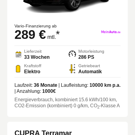
Vario-Finanzierung ab
289 €
*
mtl.
Lieferzeit
Motorleistung
33 Wochen
286 PS
Kraftstoff
Getriebeart
Elektro
Automatik
Laufzeit:
36
Monate
| Laufleistung:
10000
km p.a.
| Anzahlung:
1000
€
Energieverbrauch, kombiniert
15.6
kWh/100 km
,
CO2-Emission (kombiniert) 0 g/km
, CO
-Klasse
A
2
CUPRA Terramar