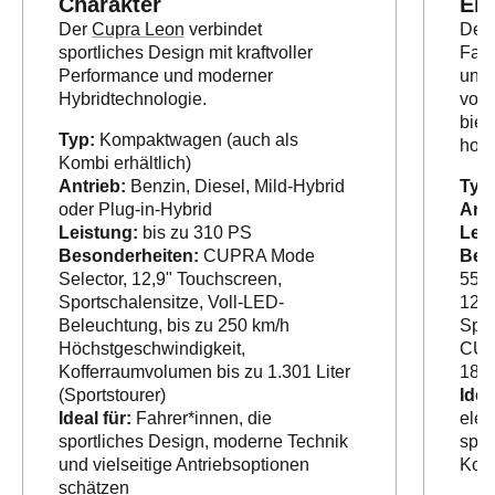
Charakter
Ele
Der
Cupra Leon
verbindet
Der
sportliches Design mit kraftvoller
Fahr
Performance und moderner
und 
Hybridtechnologie.
voll
biet
Typ:
Kompaktwagen (auch als
hohe
Kombi erhältlich)
Antrieb:
Benzin, Diesel, Mild-Hybrid
Typ
oder Plug-in-Hybrid
Antr
Leistung:
bis zu 310 PS
Leis
Besonderheiten:
CUPRA Mode
Bes
Selector, 12,9" Touchscreen,
559 
Sportschalensitze, Voll-LED-
12,
Beleuchtung, bis zu 250 km/h
Spor
Höchstgeschwindigkeit,
CUP
Kofferraumvolumen bis zu 1.301 Liter
185
(Sportstourer)
Idea
Ideal für:
Fahrer*innen, die
elek
sportliches Design, moderne Technik
spor
und vielseitige Antriebsoptionen
Komf
schätzen