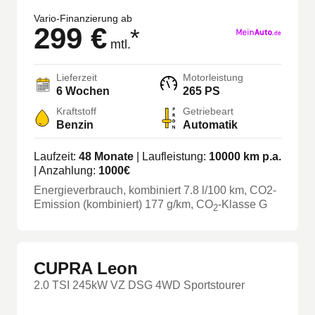
Vario-Finanzierung ab
299 €
*
mtl.
Lieferzeit
Motorleistung
6 Wochen
265 PS
Kraftstoff
Getriebeart
Benzin
Automatik
Laufzeit:
48
Monate
| Laufleistung:
10000
km p.a.
| Anzahlung:
1000
€
Energieverbrauch, kombiniert
7.8
l/100 km
, CO2-
Emission (kombiniert) 177 g/km
, CO
-Klasse
G
2
CUPRA Leon
2.0 TSI 245kW VZ DSG 4WD Sportstourer