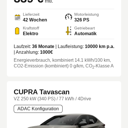
mtl.
Lieferzeit
Motorleistung
42 Wochen
326 PS
Kraftstoff
Getriebeart
Elektro
Automatik
Laufzeit:
36
Monate
| Laufleistung:
10000
km p.a.
| Anzahlung:
1000
€
Energieverbrauch, kombiniert
14.1
kWh/100 km
,
CO2-Emission (kombiniert) 0 g/km
, CO
-Klasse
A
2
CUPRA Tavascan
VZ 250 kW (340 PS) / 77 kWh / 4Drive
ADAC Konfiguration