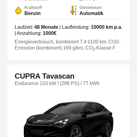
Kraftstoff
Getriebeart
Benzin
Automatik
Laufzeit:
48
Monate
| Laufleistung:
10000
km p.a.
| Anzahlung:
1000
€
Energieverbrauch, kombiniert
7.4
l/100 km
, CO2-
Emission (kombiniert) 169 g/km
, CO
-Klasse
F
2
CUPRA Tavascan
Endurance 210 kW / (286 PS) / 77 kWh