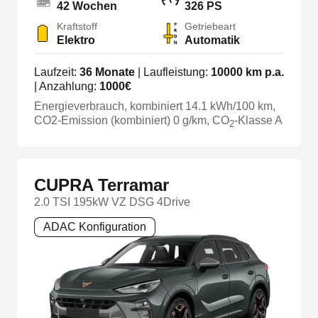
42 Wochen
326 PS
Kraftstoff
Getriebeart
Elektro
Automatik
Laufzeit:
36
Monate
| Laufleistung:
10000
km p.a.
| Anzahlung:
1000
€
Energieverbrauch, kombiniert
14.1
kWh/100 km
,
CO2-Emission (kombiniert) 0 g/km
, CO
-Klasse
A
2
CUPRA Terramar
2.0 TSI 195kW VZ DSG 4Drive
ADAC Konfiguration