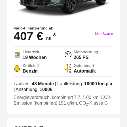
Vario-Finanzierung ab
407 €
*
mtl.
Lieferzeit
Motorleistung
19 Wochen
265 PS
Kraftstoff
Getriebeart
Benzin
Automatik
Laufzeit:
48
Monate
| Laufleistung:
10000
km p.a.
| Anzahlung:
1000
€
Energieverbrauch, kombiniert
7.7
l/100 km
, CO2-
Emission (kombiniert) 191 g/km
, CO
-Klasse
G
2