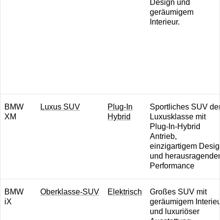
Design und
geräumigem
Interieur.
B MW
L uxus SUV
P lug-In
Sportliches SUV de
XM
Hybrid
Luxusklasse mit
Plug-In-Hybrid
Antrieb,
einzigartigem Desi
und herausragende
Performance
B MW
O berklasse-SUV
Elektrisch
Großes SUV mit
iX
geräumigem Interie
und luxuriöser