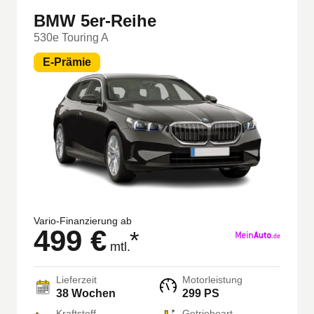
BMW 5er-Reihe
530e Touring A
E-Prämie
Vario-Finanzierung ab
499 €
*
mtl.
Lieferzeit
Motorleistung
38 Wochen
299 PS
Kraftstoff
Getriebeart