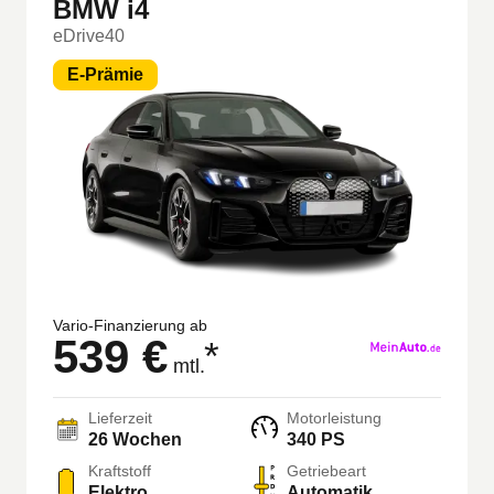
BMW i4
eDrive40
E-Prämie
Vario-Finanzierung ab
539 €
*
mtl.
Lieferzeit
Motorleistung
26 Wochen
340 PS
Kraftstoff
Getriebeart
Elektro
Automatik