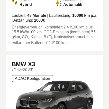
Hybrid
Automatik
Laufzeit:
48
Monate
| Laufleistung:
10000
km p.a.
| Anzahlung:
1000
€
Energieverbrauch, kombiniert
2.4
l/100 km
plus
15.5
kWh/100 km
, CO2-Emission (kombiniert) 55
g/km
, CO
-Klasse
B
(F)
, Kraftstoffverbrauch bei
2
entladener Batterie 7.1 l/100 km
BMW X3
xDrive20 AT
ADAC Konfiguration