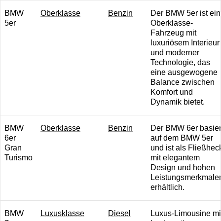
BMW
O berklasse
B enzin
Der BMW 5er ist ein
5er
Oberklasse-
Fahrzeug mit
luxuriösem Interieur
und moderner
Technologie, das
eine ausgewogene
Balance zwischen
Komfort und
Dynamik bietet.
BMW
O berklasse
B enzin
Der BMW 6er basier
6er
auf dem BMW 5er
Gran
und ist als Fließhec
Turismo
mit elegantem
Design und hohen
Leistungsmerkmale
erhältlich.
BMW
Luxusklasse
Diesel
Luxus-Limousine mi