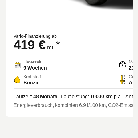
Vario-Finanzierung ab
419 €
*
mtl.
Lieferzeit
Moto
9 Wochen
208
Kraftstoff
Getr
Benzin
Aut
Laufzeit:
48
Monate
| Laufleistung:
10000
km p.a.
| Anza
Energieverbrauch, kombiniert
6.9
l/100 km
, CO2-Emission