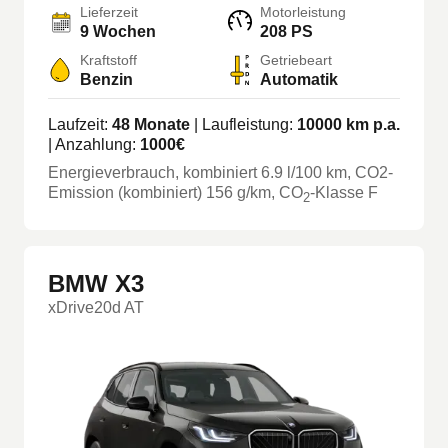
Lieferzeit
Motorleistung
9 Wochen
208 PS
Kraftstoff
Getriebeart
Benzin
Automatik
Laufzeit:
48
Monate
| Laufleistung:
10000
km p.a.
| Anzahlung:
1000
€
Energieverbrauch, kombiniert
6.9
l/100 km
, CO2-
Emission (kombiniert) 156 g/km
, CO
-Klasse
F
2
BMW X3
xDrive20d AT