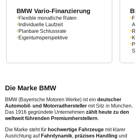
BMW Vario-Finanzierung
BM
Flexible monatliche Raten
Fah
Individuelle Laufzeit
Anf
Planbare Schlussrate
Reg
Eigentumsperspektive
Kei
Pla
Ser
Die Marke BMW
BMW (Bayerische Motoren Werke) ist ein
deutscher
Automobil- und Motorradhersteller
mit Sitz in München.
Das 1916 gegründete Unternehmen
zählt heute zu den
weltweit führenden Premiumherstellern
.
Die Marke steht für
hochwertige Fahrzeuge
mit klarer
Ausrichtung auf
Fahrdynamik
,
präzises Handling
und