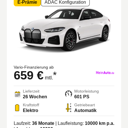
E-Prämie
ADAC Konfiguration
Vario-Finanzierung ab
659 €
*
mtl.
Lieferzeit
Motorleistung
26 Wochen
601 PS
Kraftstoff
Getriebeart
Elektro
Automatik
Laufzeit:
36
Monate
| Laufleistung:
10000
km p.a.