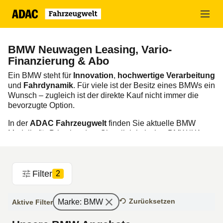
Zum
Hauptinhalt
springen
BMW Neuwagen Leasing, Vario-
Finanzierung & Abo
Ein BMW steht für
Innovation
,
hochwertige Verarbeitung
und
Fahrdynamik
. Für viele ist der Besitz eines BMWs ein
Wunsch – zugleich ist der direkte Kauf nicht immer die
bevorzugte Option.
In der
ADAC Fahrzeugwelt
finden Sie aktuelle BMW
Modelle für Privatkunden. Ob vollelektrischer
BMW iX1
oder klassischer X3: Wählen Sie zwischen
Leasing
und
Vario-Finanzierung
und
stellen Sie
Laufzeit, Anzahlung
und monatliche Rate passend zu Ihren Bedürfnissen
Filter
ein.
2
Zurücksetzen
Marke
:
BMW
Aktive Filter