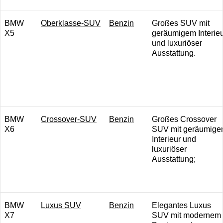
BMW
O berklasse-SUV
B enzin
Großes SUV mit
X5
geräumigem Interie
und luxuriöser
Ausstattung.
BMW
Crossover-SUV
B enzin
Großes Crossover
X6
SUV mit geräumig
Interieur und
luxuriöser
Ausstattung;
B MW
L uxus SUV
B enzin
E legantes Luxus
X7
SUV mit modernem