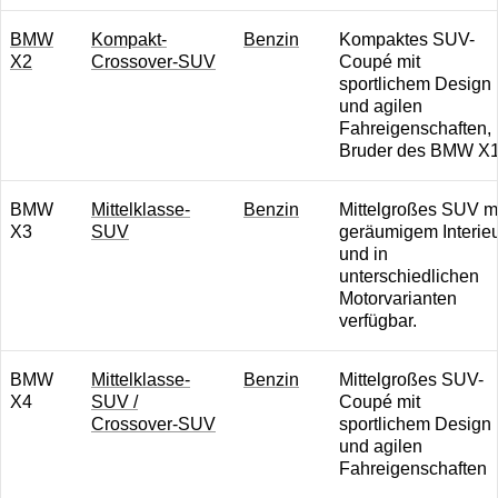
BMW
Kompakt-
B enzin
Kompaktes SUV-
X2
Crossover-SUV
Coupé mit
sportlichem Design
und agilen
Fahreigenschaften,
Bruder des BMW X1
BMW
Mittelklasse-
B enzin
Mittelgroßes SUV m
X3
SUV
geräumigem Interie
und in
unterschiedlichen
Motorvarianten
verfügbar.
BMW
Mittelklasse-
B enzin
Mittelgroßes SUV-
X4
SUV /
Coupé mit
Crossover-SUV
sportlichem Design
und agilen
Fahreigenschaften