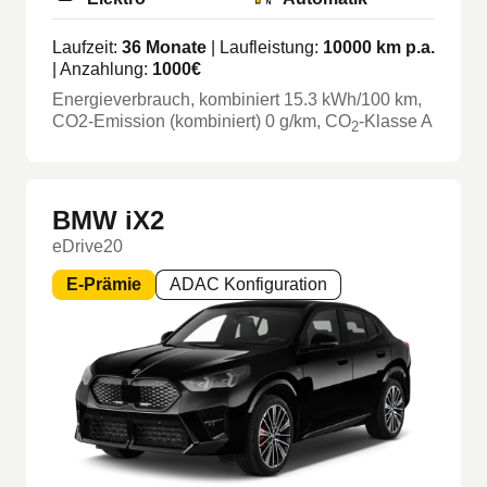
Laufzeit:
36
Monate
| Laufleistung:
10000
km p.a.
| Anzahlung:
1000
€
Energieverbrauch, kombiniert
15.3
kWh/100 km
,
CO2-Emission (kombiniert) 0 g/km
, CO
-Klasse
A
2
BMW iX2
eDrive20
E-Prämie
ADAC Konfiguration