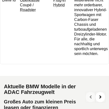
B MW i8
O berklasse
P lug-In
Mittlerweile nicht
Coupé /
Hybrid
mehr orderbarer,
Roadster
innovativer Hybrid-
Sportwagen mit
Carbon-Faser
Chassis und
turboaufgeladenen
Dreizylinder-Motor.
Für alle, die
nachhaltig und
sportlich unterwegs
sein möchten.
Aktuelle BMW Modelle in der
ADAC Fahrzeugwelt
Großes Auto zum kleinen Preis
leasen oder finanzieren