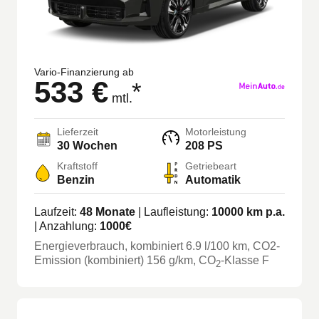
Vario-Finanzierung ab
533 €
*
mtl.
Lieferzeit
Motorleistung
30 Wochen
208 PS
Kraftstoff
Getriebeart
Benzin
Automatik
Laufzeit:
48
Monate
| Laufleistung:
10000
km p.a.
| Anzahlung:
1000
€
Energieverbrauch, kombiniert
6.9
l/100 km
, CO2-
Emission (kombiniert) 156 g/km
, CO
-Klasse
F
2