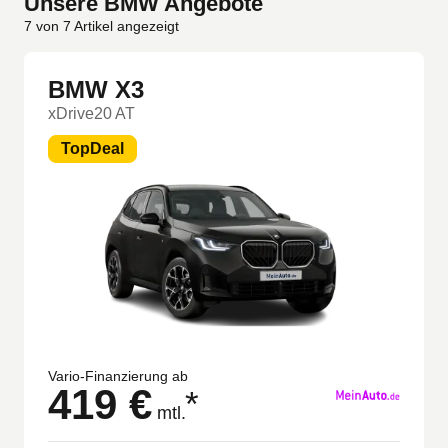
Unsere BMW Angebote
7
von
7
Artikel angezeigt
BMW X3
xDrive20 AT
TopDeal
Vario-Finanzierung ab
419 €
*
mtl.