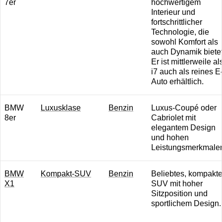
7er
hochwertigem
Interieur und
fortschrittlicher
Technologie, die
sowohl Komfort als
auch Dynamik bietet
Er ist mittlerweile al
i7 auch als reines E
Auto erhältlich.
BMW
Luxusklase
B enzin
Luxus-Coupé oder
8er
Cabriolet mit
elegantem Design
und hohen
Leistungsmerkmale
BMW
Kompakt-SUV
B enzin
Beliebtes, kompakt
X1
SUV mit hoher
Sitzposition und
sportlichem Design.