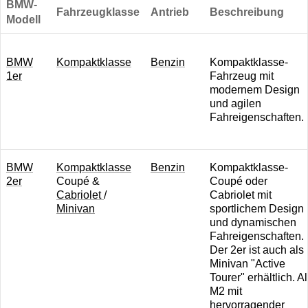
BMW-
Fahrzeugklasse
Antrieb
Beschreibung
Modell
BMW
K ompaktklasse
B enzin
Kompaktklasse-
1er
Fahrzeug mit
modernem Design
und agilen
Fahreigenschaften.
BMW
K ompaktklasse
B enzin
Kompaktklasse-
2er
Coupé &
Coupé oder
Cabriolet
/
Cabriolet mit
M inivan
sportlichem Design
und dynamischen
Fahreigenschaften.
Der 2er ist auch als
Minivan "Active
Tourer" erhältlich. A
M2 mit
hervorragender