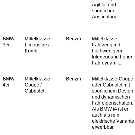
Agilität und
sportlicher
Ausrichtung
BMW
M ittelklasse
B enzin
Mittelklasse-
3er
Limousine /
Fahrzeug mit
Kombi
hochwertigem
Interieur und hoher
Fahrdynamik.
BMW
M ittelklasse
B enzin
Mittelklasse-Coupé
4er
Coupé /
oder Cabriolet mit
Cabriolet
sportlichem Design
und dynamischen
Fahreigenschaften.
Als BMW i4 ist er
auch als rein
elektrische Variante
erwerbbar.