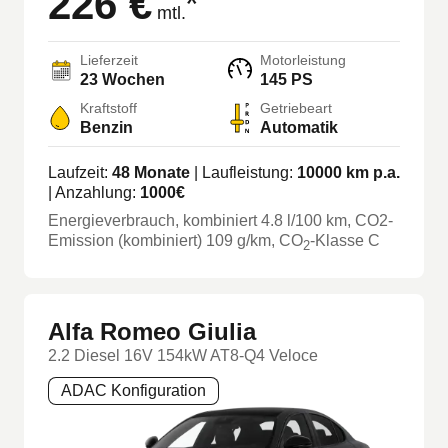
226 €
*
mtl.
Lieferzeit
Motorleistung
23 Wochen
145 PS
Kraftstoff
Getriebeart
Benzin
Automatik
Laufzeit:
48
Monate
| Laufleistung:
10000
km p.a.
| Anzahlung:
1000
€
Energieverbrauch, kombiniert
4.8
l/100 km
, CO2-
Emission (kombiniert) 109 g/km
, CO
-Klasse
C
2
Alfa Romeo Giulia
2.2 Diesel 16V 154kW AT8-Q4 Veloce
ADAC Konfiguration