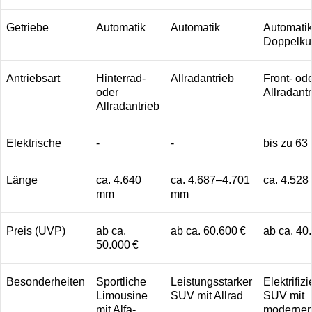
Getriebe
Automatik
Automatik
Automatik
Doppelku
Antriebsart
Hinterrad-
Allradantrieb
Front- od
oder
Allradantr
Allradantrieb
Elektrische
-
-
bis zu 63
Länge
ca. 4.640
ca. 4.687–4.701
ca. 4.52
mm
mm
Preis (UVP)
ab ca.
ab ca. 60.600 €
ab ca. 40
50.000 €
Besonderheiten
Sportliche
Leistungsstarker
Elektrifizi
Limousine
SUV mit Allrad
SUV mit
mit Alfa-
moderne