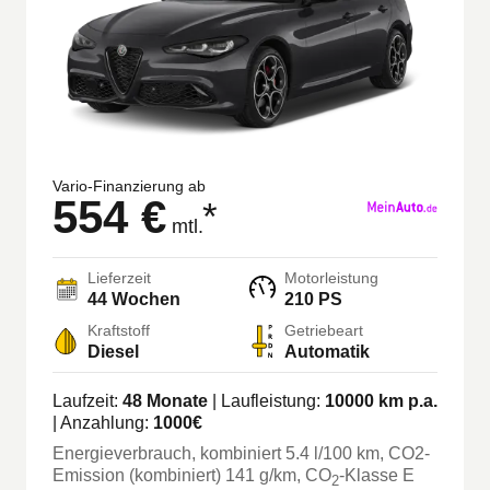
Vario-Finanzierung ab
554 €
*
mtl.
Lieferzeit
Motorleistung
44 Wochen
210 PS
Kraftstoff
Getriebeart
Diesel
Automatik
Laufzeit:
48
Monate
| Laufleistung:
10000
km p.a.
| Anzahlung:
1000
€
Energieverbrauch, kombiniert
5.4
l/100 km
, CO2-
Emission (kombiniert) 141 g/km
, CO
-Klasse
E
2