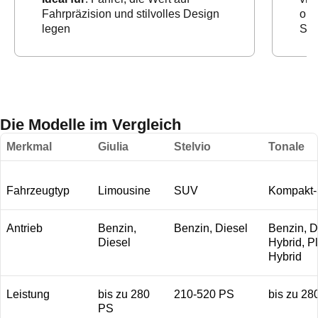
Fahrpräzision und stilvolles Design
ob 
legen
Str
Die Modelle im Vergleich
Merkmal
Giulia
Stelvio
Tonale
Fahrzeugtyp
Limousine
SUV
Kompakt
Antrieb
Benzin,
Benzin, Diesel
Benzin, D
Diesel
Hybrid, P
Hybrid
Leistung
bis zu 280
210-520 PS
bis zu 28
PS