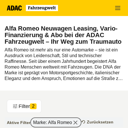
Zum
Hauptinhalt
springen
Alfa Romeo Neuwagen Leasing, Vario-
Finanzierung & Abo bei der ADAC
Fahrzeugwelt – Ihr Weg zum Traumauto
Alfa Romeo ist mehr als nur eine Automarke – sie ist ein
Ausdruck von Leidenschaft, Stil und technischer
Raffinesse. Seit über einem Jahrhundert begeistert Alfa
Romeo Menschen weltweit mit Fahrzeugen. Die DNA der
Marke ist geprägt von Motorsportgeschichte, italienischer
Eleganz und dem Anspruch, Emotionen auf die Straße zu
bringen.
In der ADAC Fahrzeugwelt präsentieren wir Ihnen die
aktuelle Alfa Romeo Neufahrzeuge mit attraktiven
Filter
2
Finanzierungsmöglichkeiten wie
Leasing
,
Finanzierung
oder
Auto-Abo
.
Zurücksetzen
Marke
:
Alfa Romeo
Aktive Filter