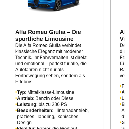
Alfa Romeo Giulia – Die
Alf
sportliche Limousine
Vie
Die Alfa Romeo Giulia verbindet
Der 
klassische Eleganz mit moderner
die 
Technik. Ihr Fahrverhalten ist direkt
Fahr
und emotional – perfekt für alle, die
Ein 
Autofahren nicht nur als
Rau
Fortbewegung sehen, sondern als
verb
Erlebnis.
Fah
Typ
: Mittelklasse-Limousine
Ant
Antrieb
: Benzin oder Diesel
Lei
Leistung
: bis zu 280 PS
Bes
Besonderheiten
: Hinterradantrieb,
All
präzises Handling, ikonisches
dyn
Design
Gee
Ideal für
: Fahrer, die Wert auf
vie