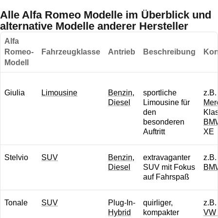
Alle Alfa Romeo Modelle im Überblick und
alternative Modelle anderer Hersteller
Alfa
Romeo-
Fahrzeugklasse
Antrieb
Beschreibung
Kon
Modell
Giulia
Limousine
Benzin
,
sportliche
z.B.
Diesel
Limousine für
Mer
den
Kla
besonderen
BM
Auftritt
XE
Stelvio
SUV
Benzin
,
extravaganter
z.B.
Diesel
SUV mit Fokus
BM
auf Fahrspaß
Tonale
SUV
Plug-In-
quirliger,
z.B
Hybrid
kompakter
VW 