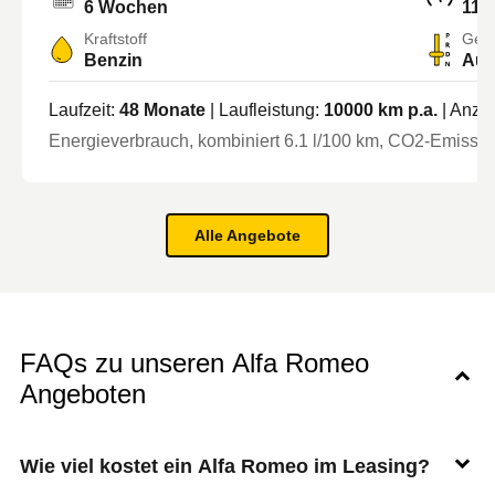
6 Wochen
114
Kraftstoff
Getr
Benzin
Aut
Laufzeit:
48
Monate
| Laufleistung:
10000
km p.a.
| Anza
Energieverbrauch, kombiniert
6.1
l/100 km
, CO2-Emission
Alle Angebote
FAQs zu unseren Alfa Romeo
Angeboten
Wie viel kostet ein Alfa Romeo im Leasing?