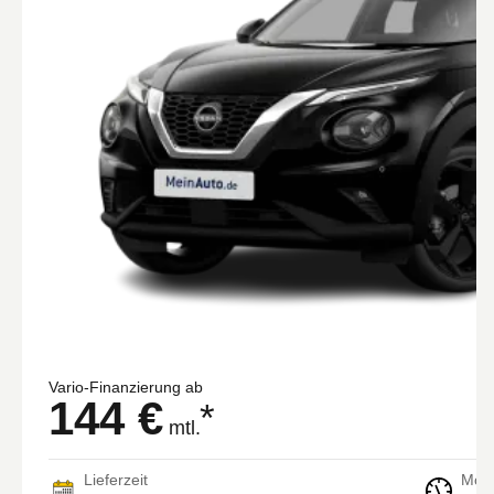
Vario-Finanzierung ab
144 €
*
mtl.
Lieferzeit
Moto