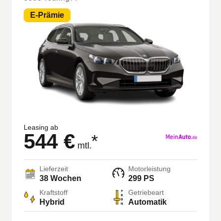
E-Prämie
Leasing ab
544 €
*
mtl.
Lieferzeit
Motorleistung
38 Wochen
299 PS
Kraftstoff
Getriebeart
Hybrid
Automatik