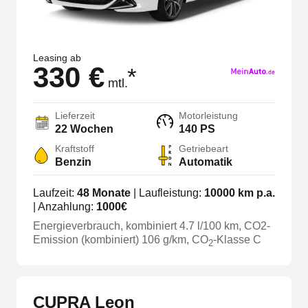
Leasing ab
330 €
*
mtl.
Lieferzeit
Motorleistung
22 Wochen
140 PS
Kraftstoff
Getriebeart
Benzin
Automatik
Laufzeit:
48
Monate
| Laufleistung:
10000
km p.a.
| Anzahlung:
1000
€
Energieverbrauch, kombiniert
4.7
l/100 km
, CO2-
Emission (kombiniert) 106 g/km
, CO
-Klasse
C
2
CUPRA Leon