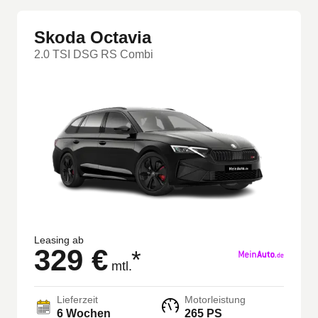
Skoda Octavia
2.0 TSI DSG RS Combi
Leasing ab
329 €
*
mtl.
Lieferzeit
Motorleistung
6 Wochen
265 PS