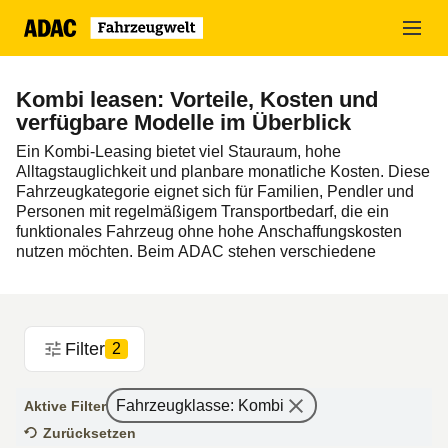
Zum
Hauptinhalt
springen
Kombi leasen: Vorteile, Kosten und
verfügbare Modelle im Überblick
Ein Kombi‑Leasing bietet viel Stauraum, hohe
Alltagstauglichkeit und planbare monatliche Kosten. Diese
Fahrzeugkategorie eignet sich für Familien, Pendler und
Personen mit regelmäßigem Transportbedarf, die ein
funktionales Fahrzeug ohne hohe Anschaffungskosten
nutzen möchten. Beim ADAC stehen verschiedene
Kombi‑Modelle von
Hersteller
wie
Volkswagen
,
Skoda
,
Opel
,
Toyota
oder
Peugeot
zur Auswahl.
Wählen Sie online ein Modell aus und kombinieren Sie es
Filter
mit flexiblen Laufzeiten und Kilometerpaketen, die zu
2
Ihrem Bedarf passen. Jetzt
Kombi‑Leasingangebote
entdecken!
Fahrzeugklasse
:
Kombi
Aktive Filter
Zurücksetzen