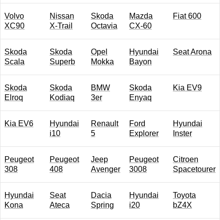
Volvo
Nissan
Skoda
Mazda
Fiat 600
XC90
X-Trail
Octavia
CX-60
Skoda
Skoda
Opel
Hyundai
Seat Arona
Scala
Superb
Mokka
Bayon
Skoda
Skoda
BMW
Skoda
Kia EV9
Elroq
Kodiaq
3er
Enyaq
Kia EV6
Hyundai
Renault
Ford
Hyundai
i10
5
Explorer
Inster
Peugeot
Peugeot
Jeep
Peugeot
Citroen
308
408
Avenger
3008
Spacetourer
Hyundai
Seat
Dacia
Hyundai
Toyota
Kona
Ateca
Spring
i20
bZ4X