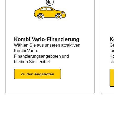
Kombi Vario-Finanzierung
Ko
Wählen Sie aus unseren attraktiven
Geei
Kombi Vario-
lang
Finanzierungsangeboten und
Komb
bleiben Sie flexibel.
sich
Zu den Angeboten