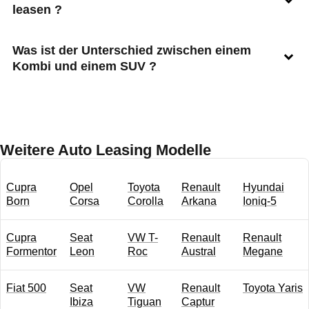
leasen ?
Was ist der Unterschied zwischen einem
Kombi und einem SUV ?
Weitere Auto Leasing Modelle
Cupra
Opel
Toyota
Renault
Hyundai
Born
Corsa
Corolla
Arkana
Ioniq-5
Cupra
Seat
VW T-
Renault
Renault
Formentor
Leon
Roc
Austral
Megane
Fiat 500
Seat
VW
Renault
Toyota Yaris
Ibiza
Tiguan
Captur