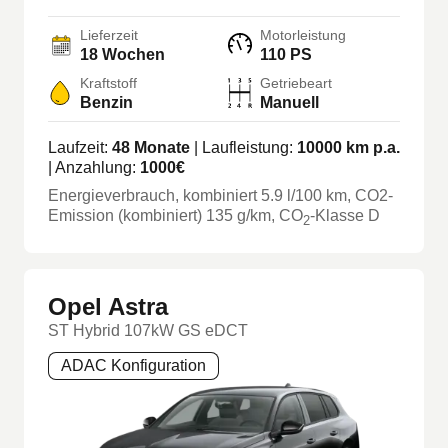
Lieferzeit
Motorleistung
18 Wochen
110 PS
Kraftstoff
Getriebeart
Benzin
Manuell
Laufzeit:
48
Monate
| Laufleistung:
10000
km p.a.
| Anzahlung:
1000
€
Energieverbrauch, kombiniert
5.9
l/100 km
, CO2-
Emission (kombiniert) 135 g/km
, CO
-Klasse
D
2
Opel Astra
ST Hybrid 107kW GS eDCT
ADAC Konfiguration