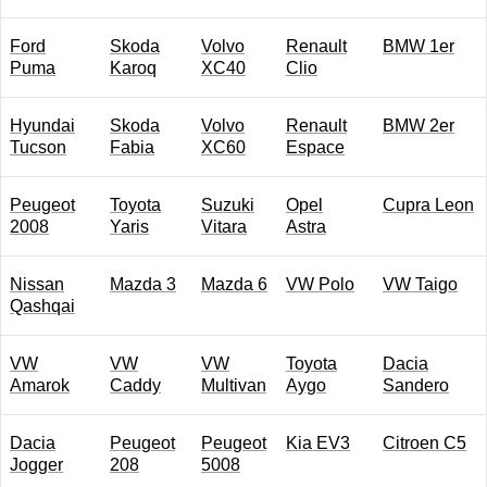
Ford
Skoda
Volvo
Renault
BMW 1er
Puma
Karoq
XC40
Clio
Hyundai
Skoda
Volvo
Renault
BMW 2er
Tucson
Fabia
XC60
Espace
Peugeot
Toyota
Suzuki
Opel
Cupra Leon
2008
Yaris
Vitara
Astra
Nissan
Mazda 3
Mazda 6
VW Polo
VW Taigo
Qashqai
VW
VW
VW
Toyota
Dacia
Amarok
Caddy
Multivan
Aygo
Sandero
Dacia
Peugeot
Peugeot
Kia EV3
Citroen C5
Jogger
208
5008