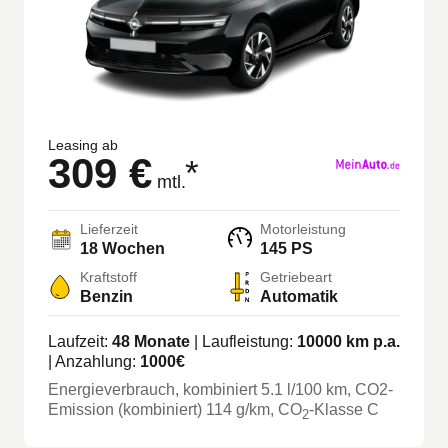
Leasing ab
309 €
*
mtl.
Lieferzeit
Motorleistung
18 Wochen
145 PS
Kraftstoff
Getriebeart
Benzin
Automatik
Laufzeit:
48
Monate
| Laufleistung:
10000
km p.a.
| Anzahlung:
1000
€
Energieverbrauch, kombiniert
5.1
l/100 km
, CO2-
Emission (kombiniert) 114 g/km
, CO
-Klasse
C
2