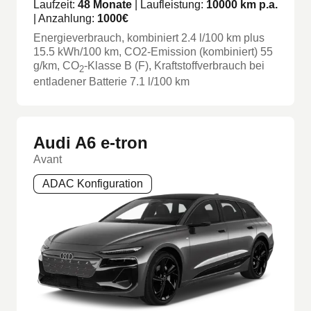
Laufzeit:
48
Monate
| Laufleistung:
10000
km p.a.
| Anzahlung:
1000
€
Energieverbrauch, kombiniert
2.4
l/100 km
plus
15.5
kWh/100 km
, CO2-Emission (kombiniert) 55
g/km
, CO
-Klasse
B
(F)
, Kraftstoffverbrauch bei
2
entladener Batterie 7.1 l/100 km
Audi A6 e-tron
Avant
ADAC Konfiguration