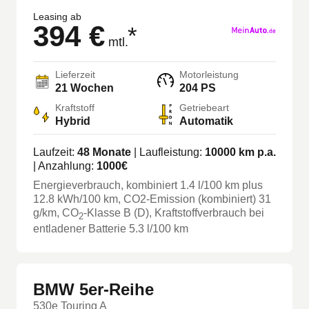
Leasing ab
394 €
*
mtl.
Lieferzeit
Motorleistung
21 Wochen
204 PS
Kraftstoff
Getriebeart
Hybrid
Automatik
Laufzeit:
48
Monate
| Laufleistung:
10000
km p.a.
| Anzahlung:
1000
€
Energieverbrauch, kombiniert
1.4
l/100 km
plus
12.8
kWh/100 km
, CO2-Emission (kombiniert) 31
g/km
, CO
-Klasse
B
(D)
, Kraftstoffverbrauch bei
2
entladener Batterie 5.3 l/100 km
BMW 5er-Reihe
530e Touring A