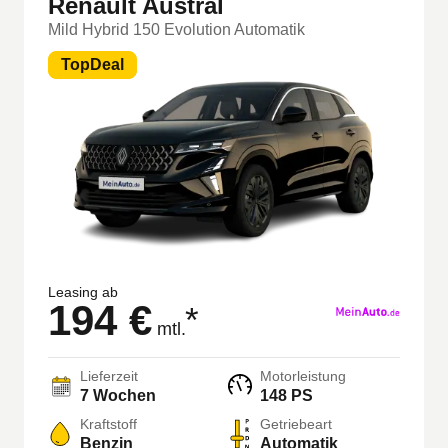
Renault Austral
Mild Hybrid 150 Evolution Automatik
TopDeal
Leasing ab
194 €
*
mtl.
Lieferzeit
Motorleistung
7 Wochen
148 PS
Kraftstoff
Getriebeart
Benzin
Automatik