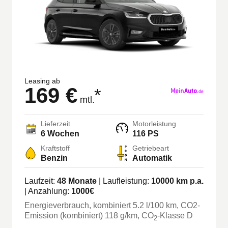
Leasing ab
169 €
*
mtl.
Lieferzeit
Motorleistung
6 Wochen
116 PS
Kraftstoff
Getriebeart
Benzin
Automatik
Laufzeit:
48
Monate
| Laufleistung:
10000
km p.a.
| Anzahlung:
1000
€
Energieverbrauch, kombiniert
5.2
l/100 km
, CO2-
Emission (kombiniert) 118 g/km
, CO
-Klasse
D
2