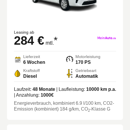
Leasing ab
284 €
*
mtl.
Lieferzeit
Motorleistung
6 Wochen
170 PS
Kraftstoff
Getriebeart
Diesel
Automatik
Laufzeit:
48
Monate
| Laufleistung:
10000
km p.a.
| Anzahlung:
1000
€
Energieverbrauch, kombiniert
6.9
l/100 km
, CO2-
Emission (kombiniert) 184 g/km
, CO
-Klasse
G
2