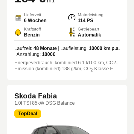
mtl.
Lieferzeit
Motorleistung
6 Wochen
114 PS
Kraftstoff
Getriebeart
Benzin
Automatik
Laufzeit:
48
Monate
| Laufleistung:
10000
km p.a.
| Anzahlung:
1000
€
Energieverbrauch, kombiniert
6.1
l/100 km
, CO2-
Emission (kombiniert) 138 g/km
, CO
-Klasse
E
2
Skoda Fabia
1.0l TSI 85kW DSG Balance
TopDeal