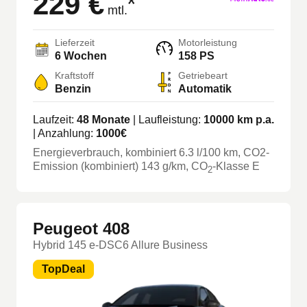
229 €
*
mtl.
Lieferzeit
Motorleistung
6 Wochen
158 PS
Kraftstoff
Getriebeart
Benzin
Automatik
Laufzeit:
48
Monate
| Laufleistung:
10000
km p.a.
| Anzahlung:
1000
€
Energieverbrauch, kombiniert
6.3
l/100 km
, CO2-
Emission (kombiniert) 143 g/km
, CO
-Klasse
E
2
Peugeot 408
Hybrid 145 e-DSC6 Allure Business
TopDeal