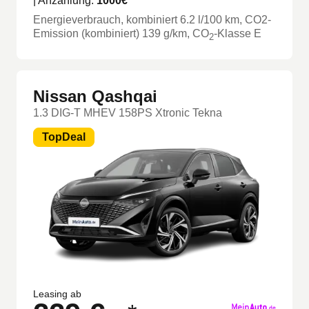
| Anzahlung:
1000
€
Energieverbrauch, kombiniert
6.2
l/100 km
, CO2-
Emission (kombiniert) 139 g/km
, CO
-Klasse
E
2
Nissan Qashqai
1.3 DIG-T MHEV 158PS Xtronic Tekna
TopDeal
Leasing ab