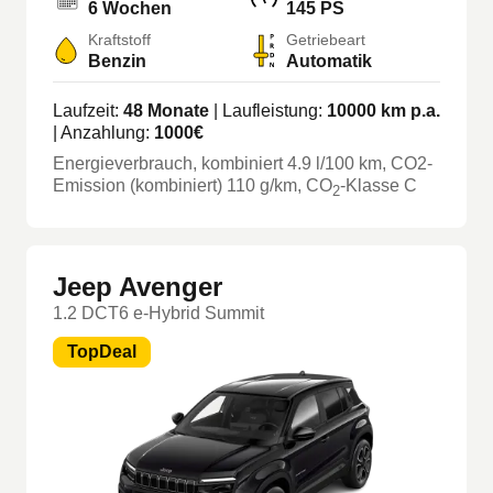
6 Wochen
145 PS
Kraftstoff
Getriebeart
Benzin
Automatik
Laufzeit:
48
Monate
| Laufleistung:
10000
km p.a.
| Anzahlung:
1000
€
Energieverbrauch, kombiniert
4.9
l/100 km
, CO2-
Emission (kombiniert) 110 g/km
, CO
-Klasse
C
2
Jeep Avenger
1.2 DCT6 e-Hybrid Summit
TopDeal