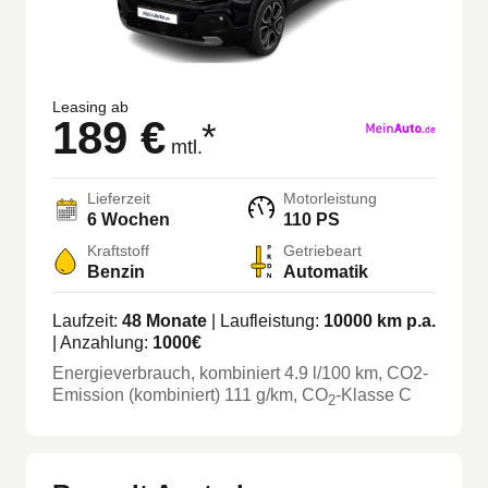
Leasing ab
189 €
*
mtl.
Lieferzeit
Motorleistung
6 Wochen
110 PS
Kraftstoff
Getriebeart
Benzin
Automatik
Laufzeit:
48
Monate
| Laufleistung:
10000
km p.a.
| Anzahlung:
1000
€
Energieverbrauch, kombiniert
4.9
l/100 km
, CO2-
Emission (kombiniert) 111 g/km
, CO
-Klasse
C
2