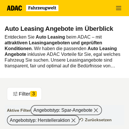
Zum
Hauptinhalt
springen
Auto Leasing Angebote im Überblick
Entdecken Sie
Auto Leasing
beim ADAC – mit
attraktiven Leasingangeboten und geprüften
Konditionen
. Wir haben die passenden
Auto Leasing
Angebote
inklusive ADAC Vorteile für Sie, egal welches
Fahrzeug Sie suchen. Unsere Leasingangebote sind
transparent, fair und optimal auf die Bedürfnisse von
Privatkunden zugeschnitten, die flexibel und planbar mobil
bleiben möchten.
Klicken Sie sich durch unsere
Auto
Leasing Deals
und
Filter
3
finden Sie Ihren
Neuwagen zu günstigen Konditionen
.
Angebotstyp
:
Spar-Angebote
Aktive Filter
Zurücksetzen
Angebotstyp
:
Herstelleraktion