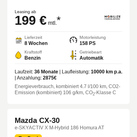
Leasing ab
199 €
*
mtl.
Lieferzeit
Motorleistung
8 Wochen
158 PS
Kraftstoff
Getriebeart
Benzin
Automatik
Laufzeit:
36
Monate
| Laufleistung:
10000
km p.a.
| Anzahlung:
2875
€
Energieverbrauch, kombiniert
4.7
l/100 km
, CO2-
Emission (kombiniert) 106 g/km
, CO
-Klasse
C
2
Mazda CX-30
e-SKYACTIV X M-Hybrid 186 Homura AT