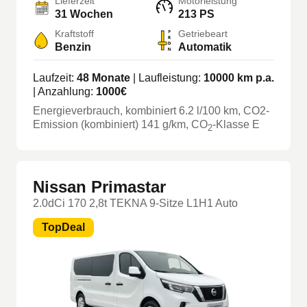
Lieferzeit
Motorleistung
31 Wochen
213 PS
Kraftstoff
Getriebeart
Benzin
Automatik
Laufzeit:
48
Monate
| Laufleistung:
10000
km p.a.
| Anzahlung:
1000
€
Energieverbrauch, kombiniert
6.2
l/100 km
, CO2-
Emission (kombiniert) 141 g/km
, CO
-Klasse
E
2
Nissan Primastar
2.0dCi 170 2,8t TEKNA 9-Sitze L1H1 Auto
TopDeal