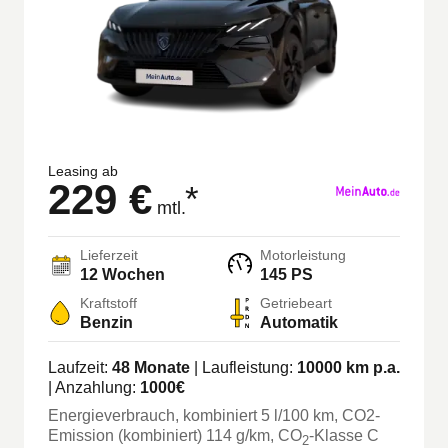
Leasing ab
229 €
*
mtl.
Lieferzeit
Motorleistung
12 Wochen
145 PS
Kraftstoff
Getriebeart
Benzin
Automatik
Laufzeit:
48
Monate
| Laufleistung:
10000
km p.a.
| Anzahlung:
1000
€
Energieverbrauch, kombiniert
5
l/100 km
, CO2-
Emission (kombiniert) 114 g/km
, CO
-Klasse
C
2