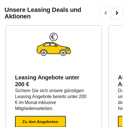
Unsere Leasing Deals und
Aktionen
Leasing Angebote unter
All
200 €
Ang
Sichern Sie sich unsere günstigen
Da
Leasing Angebote bereits unter 200
umfa
€ im Monat inklusive
die 
Mitgliedervorteilen.
hina
Zu den Angeboten