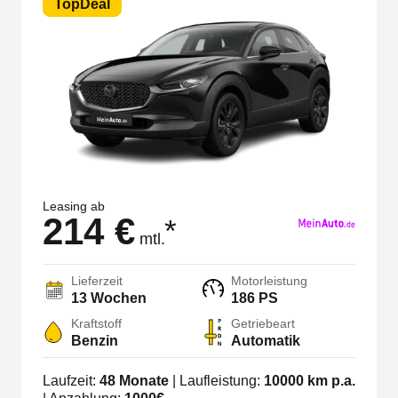
TopDeal
Leasing ab
214 €
*
mtl.
Lieferzeit
Motorleistung
13 Wochen
186 PS
Kraftstoff
Getriebeart
Benzin
Automatik
Laufzeit:
48
Monate
| Laufleistung:
10000
km p.a.