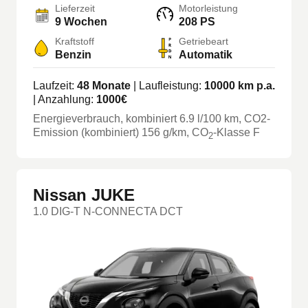
Lieferzeit
Motorleistung
9 Wochen
208 PS
Kraftstoff
Getriebeart
Benzin
Automatik
Laufzeit:
48
Monate
| Laufleistung:
10000
km p.a.
| Anzahlung:
1000
€
Energieverbrauch, kombiniert
6.9
l/100 km
, CO2-
Emission (kombiniert) 156 g/km
, CO
-Klasse
F
2
Nissan JUKE
1.0 DIG-T N-CONNECTA DCT