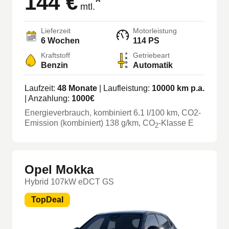
144 €
*
mtl.
Lieferzeit
Motorleistung
6 Wochen
114 PS
Kraftstoff
Getriebeart
Benzin
Automatik
Laufzeit:
48
Monate
| Laufleistung:
10000
km p.a.
| Anzahlung:
1000
€
Energieverbrauch, kombiniert
6.1
l/100 km
, CO2-
Emission (kombiniert) 138 g/km
, CO
-Klasse
E
2
Opel Mokka
Hybrid 107kW eDCT GS
TopDeal