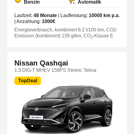
Benzin
Automatik
Laufzeit:
48
Monate
| Laufleistung:
10000
km p.a.
| Anzahlung:
1000
€
Energieverbrauch, kombiniert
6.2
l/100 km
, CO2-
Emission (kombiniert) 139 g/km
, CO
-Klasse
E
2
Nissan Qashqai
1.3 DIG-T MHEV 158PS Xtronic Tekna
TopDeal