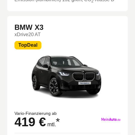
2
BMW X3
xDrive20 AT
TopDeal
Vario-Finanzierung ab
419 €
*
mtl.