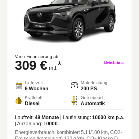
Vario-Finanzierung ab
309 €
*
mtl.
Lieferzeit
Motorleistung
9 Wochen
200 PS
Kraftstoff
Getriebeart
Diesel
Automatik
Laufzeit:
48
Monate
| Laufleistung:
10000
km p.a.
| Anzahlung:
1000
€
Energieverbrauch, kombiniert
5.1
l/100 km
, CO2-
Emission (kombiniert) 132 g/km
, CO
-Klasse
D