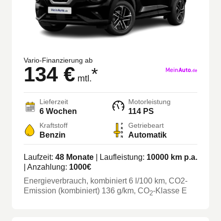
Vario-Finanzierung ab
134 €
*
mtl.
Lieferzeit
Motorleistung
6 Wochen
114 PS
Kraftstoff
Getriebeart
Benzin
Automatik
Laufzeit:
48
Monate
| Laufleistung:
10000
km p.a.
| Anzahlung:
1000
€
Energieverbrauch, kombiniert
6
l/100 km
, CO2-
Emission (kombiniert) 136 g/km
, CO
-Klasse
E
2