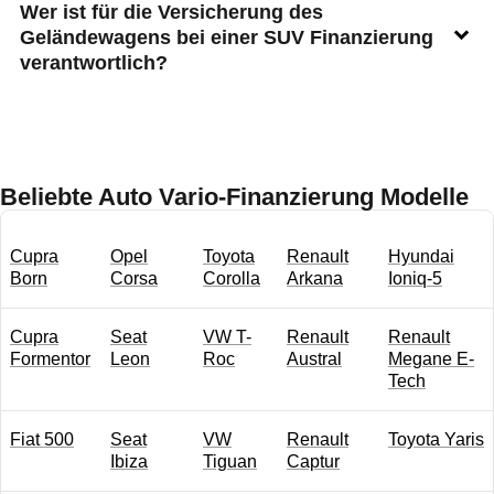
Wer ist für die Versicherung des
Geländewagens bei einer SUV Finanzierung
verantwortlich?
Beliebte Auto Vario-Finanzierung Modelle
Cupra
Opel
Toyota
Renault
Hyundai
Born
Corsa
Corolla
Arkana
Ioniq-5
Cupra
Seat
VW T-
Renault
Renault
Formentor
Leon
Roc
Austral
Megane E-
Tech
Fiat 500
Seat
VW
Renault
Toyota Yaris
Ibiza
Tiguan
Captur