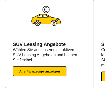
SUV Leasing Angebote
SU
Wählen Sie aus unseren attraktiven
Geei
SUV Leasing Angeboten und bleiben
lang
Sie flexibel.
SUV 
maxi
Alle Fahrzeuge anzeigen