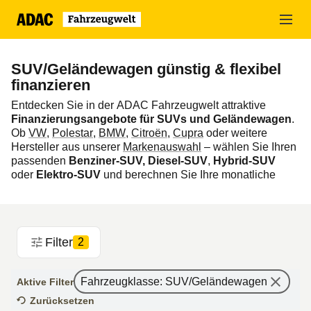
Zum
Hauptinhalt
springen
SUV/Geländewagen günstig & flexibel
finanzieren
Entdecken Sie in der ADAC Fahrzeugwelt attraktive
Finanzierungsangebote für SUVs und Geländewagen
.
Ob
VW
,
Polestar
,
BMW
,
Citroën
,
Cupra
oder weitere
Hersteller aus unserer
Markenauswahl
– wählen Sie Ihren
passenden
Benziner-SUV, Diesel‑SUV
,
Hybrid‑SUV
oder
Elektro-SUV
und berechnen Sie Ihre monatliche
Rate ganz einfach online.
Viele Modelle sind alternativ auch im
SUV-Leasing
erhältlich!
Filter
2
Fahrzeugklasse
:
SUV/Geländewagen
Aktive Filter
Zurücksetzen