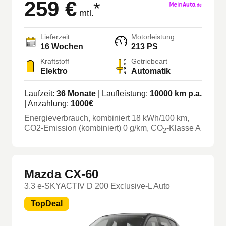
259 €
*
mtl.
Lieferzeit
Motorleistung
16 Wochen
213 PS
Kraftstoff
Getriebeart
Elektro
Automatik
Laufzeit:
36
Monate
| Laufleistung:
10000
km p.a.
| Anzahlung:
1000
€
Energieverbrauch, kombiniert
18
kWh/100 km
,
CO2-Emission (kombiniert) 0 g/km
, CO
-Klasse
A
2
Mazda CX-60
3.3 e-SKYACTIV D 200 Exclusive-L Auto
TopDeal