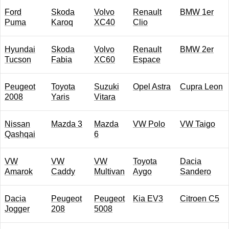
Ford
Skoda
Volvo
Renault
BMW 1er
Puma
Karoq
XC40
Clio
Hyundai
Skoda
Volvo
Renault
BMW 2er
Tucson
Fabia
XC60
Espace
Peugeot
Toyota
Suzuki
Opel Astra
Cupra Leon
2008
Yaris
Vitara
Nissan
Mazda 3
Mazda
VW Polo
VW Taigo
Qashqai
6
VW
VW
VW
Toyota
Dacia
Amarok
Caddy
Multivan
Aygo
Sandero
Dacia
Peugeot
Peugeot
Kia EV3
Citroen C5
Jogger
208
5008