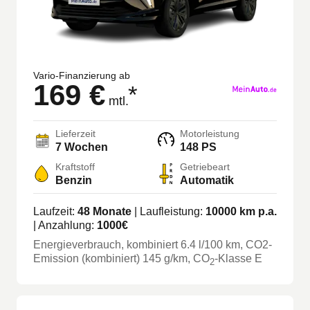
Vario-Finanzierung ab
169 €
*
mtl.
Lieferzeit
Motorleistung
7 Wochen
148 PS
Kraftstoff
Getriebeart
Benzin
Automatik
Laufzeit:
48
Monate
| Laufleistung:
10000
km p.a.
| Anzahlung:
1000
€
Energieverbrauch, kombiniert
6.4
l/100 km
, CO2-
Emission (kombiniert) 145 g/km
, CO
-Klasse
E
2