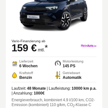
Vario-Finanzierung ab
159 €
*
mtl.
Lieferzeit
Motorleistung
6 Wochen
145 PS
Kraftstoff
Getriebeart
Benzin
Automatik
Laufzeit:
48
Monate
| Laufleistung:
10000
km p.a.
| Anzahlung:
1000
€
Energieverbrauch, kombiniert
4.9
l/100 km
, CO2-
Emission (kombiniert) 110 g/km
, CO
-Klasse
C
2