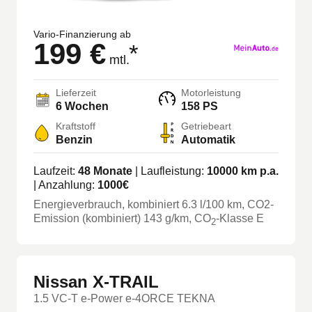
Vario-Finanzierung ab
199 €
*
mtl.
Lieferzeit
Motorleistung
6 Wochen
158 PS
Kraftstoff
Getriebeart
Benzin
Automatik
Laufzeit:
48
Monate
| Laufleistung:
10000
km p.a.
| Anzahlung:
1000
€
Energieverbrauch, kombiniert
6.3
l/100 km
, CO2-
Emission (kombiniert) 143 g/km
, CO
-Klasse
E
2
Nissan X-TRAIL
1.5 VC-T e-Power e-4ORCE TEKNA