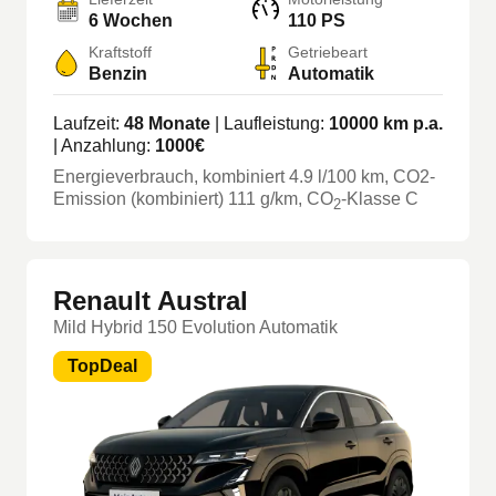
6 Wochen
110 PS
Kraftstoff
Getriebeart
Benzin
Automatik
Laufzeit:
48
Monate
| Laufleistung:
10000
km p.a.
| Anzahlung:
1000
€
Energieverbrauch, kombiniert
4.9
l/100 km
, CO2-
Emission (kombiniert) 111 g/km
, CO
-Klasse
C
2
Renault Austral
Mild Hybrid 150 Evolution Automatik
TopDeal