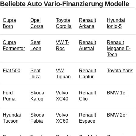
Beliebte Auto Vario-Finanzierung Modelle
Cupra
Opel
Toyota
Renault
Hyundai
Born
Corsa
Corolla
Arkana
Ioniq-5
Cupra
Seat
VW T-
Renault
Renault
Formentor
Leon
Roc
Austral
Megane E-
Tech
Fiat 500
Seat
VW
Renault
Toyota Yaris
Ibiza
Tiguan
Captur
Ford
Skoda
Volvo
Renault
BMW 1er
Puma
Karoq
XC40
Clio
Hyundai
Skoda
Volvo
Renault
BMW 2er
Tucson
Fabia
XC60
Espace