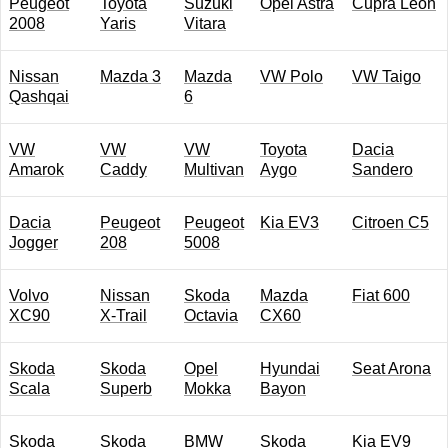
Peugeot
Toyota
Suzuki
Opel Astra
Cupra Leon
2008
Yaris
Vitara
Nissan
Mazda 3
Mazda
VW Polo
VW Taigo
Qashqai
6
VW
VW
VW
Toyota
Dacia
Amarok
Caddy
Multivan
Aygo
Sandero
Dacia
Peugeot
Peugeot
Kia EV3
Citroen C5
Jogger
208
5008
Volvo
Nissan
Skoda
Mazda
Fiat 600
XC90
X-Trail
Octavia
CX60
Skoda
Skoda
Opel
Hyundai
Seat Arona
Scala
Superb
Mokka
Bayon
Skoda
Skoda
BMW
Skoda
Kia EV9