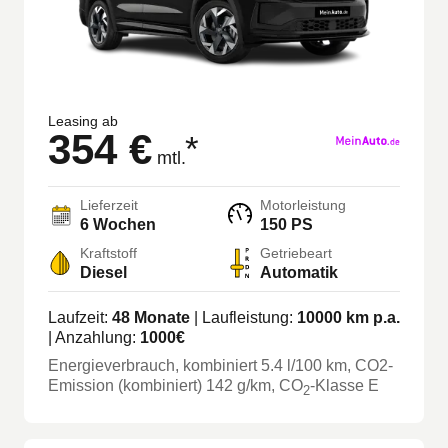
Leasing ab
354 €
*
mtl.
Lieferzeit
Motorleistung
6 Wochen
150 PS
Kraftstoff
Getriebeart
Diesel
Automatik
Laufzeit:
48
Monate
| Laufleistung:
10000
km p.a.
| Anzahlung:
1000
€
Energieverbrauch, kombiniert
5.4
l/100 km
, CO2-
Emission (kombiniert) 142 g/km
, CO
-Klasse
E
2