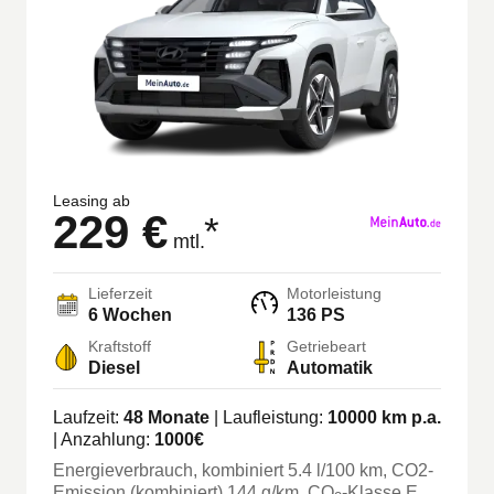
Leasing ab
229 €
*
mtl.
Lieferzeit
Motorleistung
6 Wochen
136 PS
Kraftstoff
Getriebeart
Diesel
Automatik
Laufzeit:
48
Monate
| Laufleistung:
10000
km p.a.
| Anzahlung:
1000
€
Energieverbrauch, kombiniert
5.4
l/100 km
, CO2-
Emission (kombiniert) 144 g/km
, CO
-Klasse
E