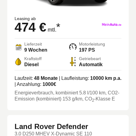
Leasing ab
474 €
*
mtl.
Lieferzeit
Motorleistung
9 Wochen
197 PS
Kraftstoff
Getriebeart
Diesel
Automatik
Laufzeit:
48
Monate
| Laufleistung:
10000
km p.a.
| Anzahlung:
1000
€
Energieverbrauch, kombiniert
5.8
l/100 km
, CO2-
Emission (kombiniert) 153 g/km
, CO
-Klasse
E
2
Land Rover Defender
3.0 D250 MHEV X-Dynamic SE 110