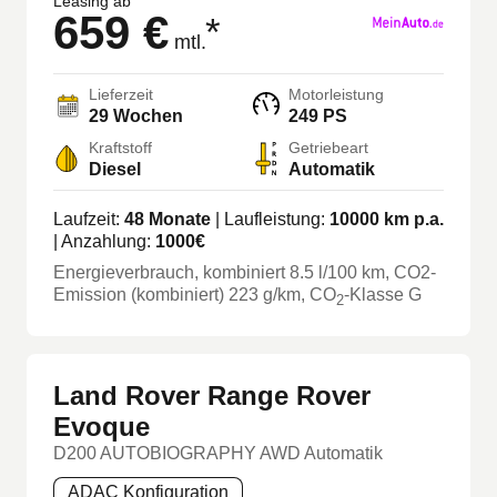
Leasing ab
659 €
*
mtl.
Lieferzeit
Motorleistung
29 Wochen
249 PS
Kraftstoff
Getriebeart
Diesel
Automatik
Laufzeit:
48
Monate
| Laufleistung:
10000
km p.a.
| Anzahlung:
1000
€
Energieverbrauch, kombiniert
8.5
l/100 km
, CO2-
Emission (kombiniert) 223 g/km
, CO
-Klasse
G
2
Land Rover Range Rover
Evoque
D200 AUTOBIOGRAPHY AWD Automatik
ADAC Konfiguration