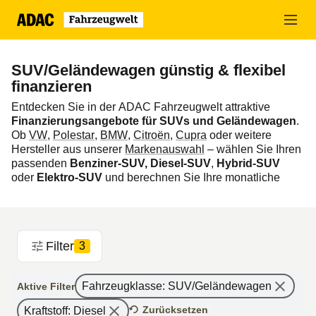
Zum
Hauptinhalt
springen
SUV/Geländewagen günstig & flexibel
finanzieren
Entdecken Sie in der ADAC Fahrzeugwelt attraktive
Finanzierungsangebote für SUVs und Geländewagen
.
Ob
VW
,
Polestar
,
BMW
,
Citroën
,
Cupra
oder weitere
Hersteller aus unserer
Markenauswahl
– wählen Sie Ihren
passenden
Benziner-SUV, Diesel‑SUV
,
Hybrid‑SUV
oder
Elektro-SUV
und berechnen Sie Ihre monatliche
Rate ganz einfach online.
Viele Modelle sind alternativ auch im
SUV-Leasing
erhältlich!
Filter
3
Fahrzeugklasse
:
SUV/Geländewagen
Aktive Filter
Zurücksetzen
Kraftstoff
:
Diesel