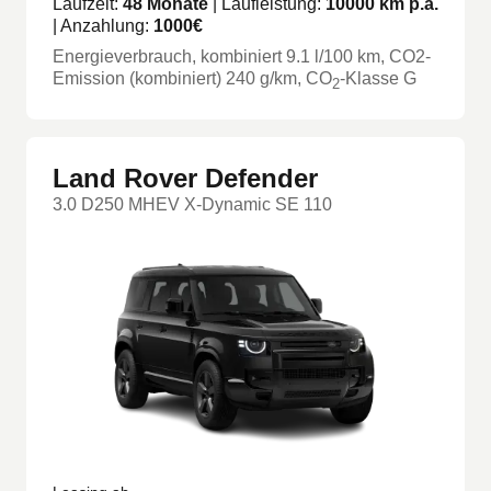
Laufzeit:
48
Monate
| Laufleistung:
10000
km p.a.
| Anzahlung:
1000
€
Energieverbrauch, kombiniert
9.1
l/100 km
, CO2-
Emission (kombiniert) 240 g/km
, CO
-Klasse
G
2
Land Rover Defender
3.0 D250 MHEV X-Dynamic SE 110