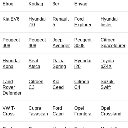
Elroq
Kodiaq
3er
Enyaq
Kia EV6
Hyundai
Renault
Ford
Hyundai
i10
5
Explorer
Inster
Peugeot
Peugeot
Jeep
Peugeot
Citroen
308
408
Avenger
3008
Spacetourer
Hyundai
Seat
Dacia
Hyundai
Toyota
Kona
Ateca
Spring
i20
bZ4X
Land
Citroen
Kia
Citroen
Suzuki
Rover
C3
Ceed
C4
Swift
Defender
VW T-
Cupra
Ford
Opel
Opel
Cross
Tavascan
Capri
Frontera
Crossland