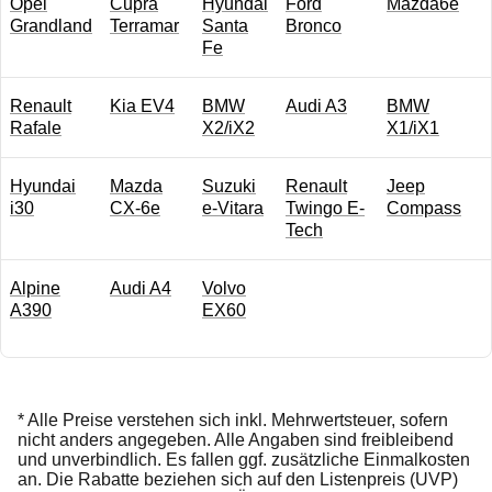
Opel
Cupra
Hyundai
Ford
Mazda6e
Grandland
Terramar
Santa
Bronco
Fe
Renault
Kia EV4
BMW
Audi A3
BMW
Rafale
X2/iX2
X1/iX1
Hyundai
Mazda
Suzuki
Renault
Jeep
i30
CX-6e
e-Vitara
Twingo E-
Compass
Tech
Alpine
Audi A4
Volvo
A390
EX60
* Alle Preise verstehen sich inkl. Mehrwertsteuer, sofern
nicht anders angegeben. Alle Angaben sind freibleibend
und unverbindlich. Es fallen ggf. zusätzliche Einmalkosten
an. Die Rabatte beziehen sich auf den Listenpreis (UVP)