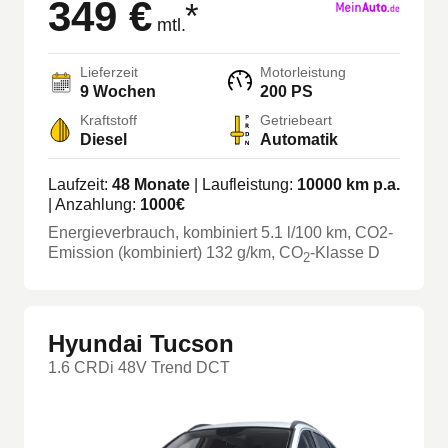
349 €
*
mtl.
Lieferzeit
Motorleistung
9 Wochen
200 PS
Kraftstoff
Getriebeart
Diesel
Automatik
Laufzeit:
48
Monate
| Laufleistung:
10000
km p.a.
| Anzahlung:
1000
€
Energieverbrauch, kombiniert
5.1
l/100 km
, CO2-
Emission (kombiniert) 132 g/km
, CO
-Klasse
D
2
Hyundai Tucson
1.6 CRDi 48V Trend DCT