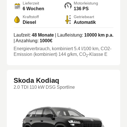
Lieferzeit
Motorleistung
6 Wochen
136 PS
Kraftstoff
Getriebeart
Diesel
Automatik
Laufzeit:
48
Monate
| Laufleistung:
10000
km p.a.
| Anzahlung:
1000
€
Energieverbrauch, kombiniert
5.4
l/100 km
, CO2-
Emission (kombiniert) 144 g/km
, CO
-Klasse
E
2
Skoda Kodiaq
2.0 TDI 110 kW DSG Sportline