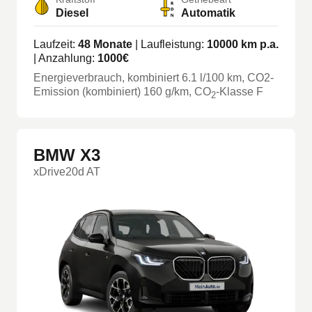
Diesel
Automatik
Laufzeit:
48
Monate
| Laufleistung:
10000
km p.a.
| Anzahlung:
1000
€
Energieverbrauch, kombiniert
6.1
l/100 km
, CO2-
Emission (kombiniert) 160 g/km
, CO
-Klasse
F
2
BMW X3
xDrive20d AT