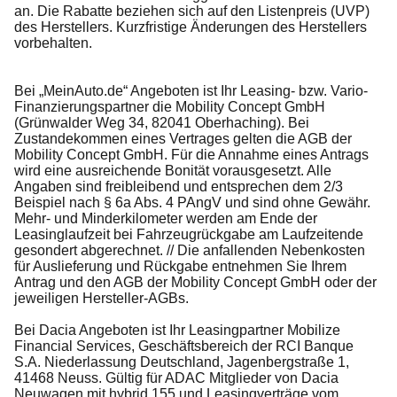
an. Die Rabatte beziehen sich auf den Listenpreis (UVP)
des Herstellers. Kurzfristige Änderungen des Herstellers
vorbehalten.
Bei „MeinAuto.de“ Angeboten ist Ihr Leasing- bzw. Vario-
Finanzierungspartner die Mobility Concept GmbH
(Grünwalder Weg 34, 82041 Oberhaching). Bei
Zustandekommen eines Vertrages gelten die AGB der
Mobility Concept GmbH. Für die Annahme eines Antrags
wird eine ausreichende Bonität vorausgesetzt. Alle
Angaben sind freibleibend und entsprechen dem 2/3
Beispiel nach § 6a Abs. 4 PAngV und sind ohne Gewähr.
Mehr- und Minderkilometer werden am Ende der
Leasinglaufzeit bei Fahrzeugrückgabe am Laufzeitende
gesondert abgerechnet. // Die anfallenden Nebenkosten
für Auslieferung und Rückgabe entnehmen Sie Ihrem
Antrag und den AGB der Mobility Concept GmbH oder der
jeweiligen Hersteller-AGBs.
Bei Dacia Angeboten ist Ihr Leasingpartner Mobilize
Financial Services, Geschäftsbereich der RCI Banque
S.A. Niederlassung Deutschland, Jagenbergstraße 1,
41468 Neuss. Gültig für ADAC Mitglieder von Dacia
Neuwagen mit hybrid 155 und Leasingverträge vom