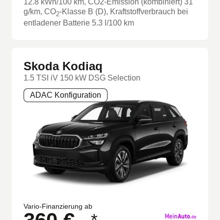
12.8
kWh/100 km
, CO2-Emission (kombiniert) 31
g/km
, CO
-Klasse
B
(D)
, Kraftstoffverbrauch bei
2
entladener Batterie 5.3 l/100 km
Skoda Kodiaq
1.5 TSI iV 150 kW DSG Selection
ADAC Konfiguration
Vario-Finanzierung ab
*