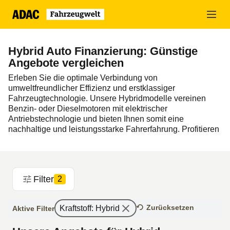
Zum
Hauptinhalt
springen
Hybrid Auto Finanzierung: Günstige
Angebote vergleichen
Erleben Sie die optimale Verbindung von
umweltfreundlicher Effizienz und erstklassiger
Fahrzeugtechnologie. Unsere Hybridmodelle vereinen
Benzin- oder Dieselmotoren mit elektrischer
Antriebstechnologie und bieten Ihnen somit eine
nachhaltige und leistungsstarke Fahrerfahrung. Profitieren
Sie von exklusiven Finanzierungsangeboten für
Hybridfahrzeuge führender Hersteller. Entdecken Sie die
Vorteile der ADAC Finanzierung und sichern Sie sich Ihr
persönliches Hybridfahrzeug. Erleben Sie eine
Filter
2
umweltbewusste Fahrt mit modernster Technologie und
maßgeschneiderten Finanzierungsoptionen.
Zurücksetzen
Kraftstoff
:
Hybrid
Aktive Filter
Viele Modelle sind alternativ auch im
Hybrid Leasing
erhältlich!