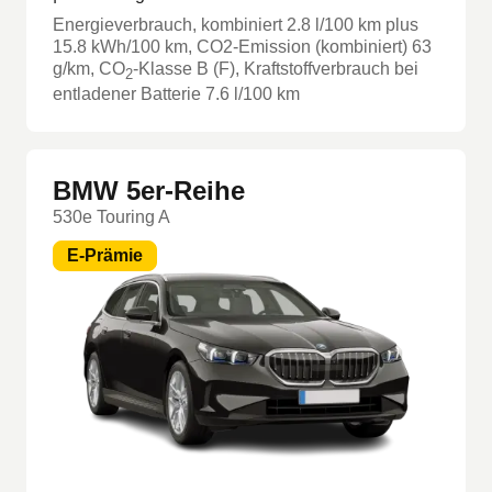
Energieverbrauch, kombiniert
2.8
l/100 km
plus
15.8
kWh/100 km
, CO2-Emission (kombiniert) 63
g/km
, CO
-Klasse
B
(F)
, Kraftstoffverbrauch bei
2
entladener Batterie 7.6 l/100 km
BMW 5er-Reihe
530e Touring A
E-Prämie