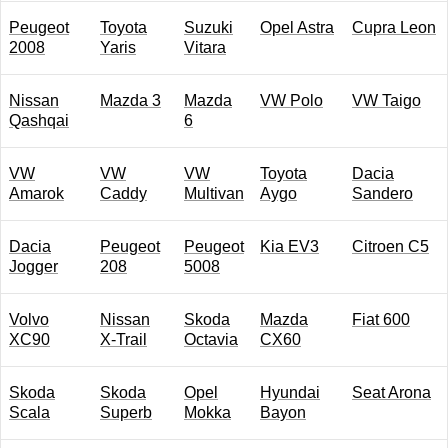
Peugeot
Toyota
Suzuki
Opel Astra
Cupra Leon
2008
Yaris
Vitara
Nissan
Mazda 3
Mazda
VW Polo
VW Taigo
Qashqai
6
VW
VW
VW
Toyota
Dacia
Amarok
Caddy
Multivan
Aygo
Sandero
Dacia
Peugeot
Peugeot
Kia EV3
Citroen C5
Jogger
208
5008
Volvo
Nissan
Skoda
Mazda
Fiat 600
XC90
X-Trail
Octavia
CX60
Skoda
Skoda
Opel
Hyundai
Seat Arona
Scala
Superb
Mokka
Bayon