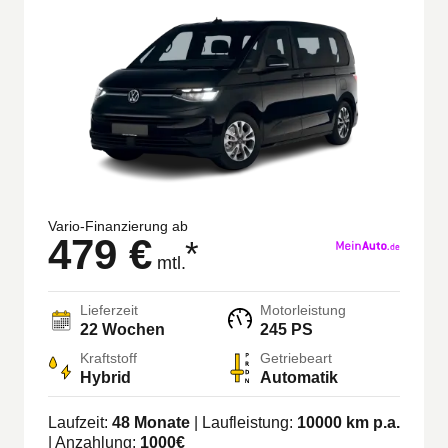
Vario-Finanzierung ab
479 €
*
mtl.
Lieferzeit
Motorleistung
22 Wochen
245 PS
Kraftstoff
Getriebeart
Hybrid
Automatik
Laufzeit:
48
Monate
| Laufleistung:
10000
km p.a.
| Anzahlung:
1000
€