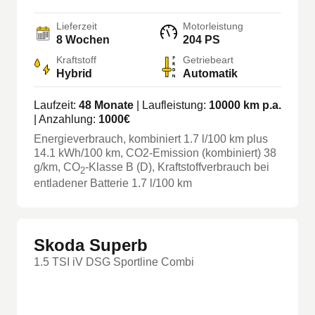
Lieferzeit
Motorleistung
8 Wochen
204 PS
Kraftstoff
Getriebeart
Hybrid
Automatik
Laufzeit:
48
Monate
| Laufleistung:
10000
km p.a.
| Anzahlung:
1000
€
Energieverbrauch, kombiniert
1.7
l/100 km
plus
14.1
kWh/100 km
, CO2-Emission (kombiniert) 38
g/km
, CO
-Klasse
B
(D)
, Kraftstoffverbrauch bei
2
entladener Batterie 1.7 l/100 km
Skoda Superb
1.5 TSI iV DSG Sportline Combi