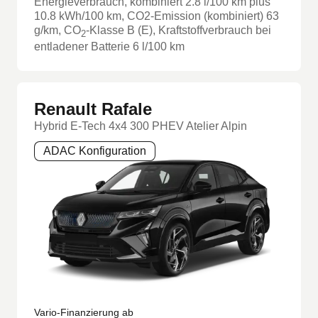
Energieverbrauch, kombiniert
2.8
l/100 km
plus
10.8
kWh/100 km
, CO2-Emission (kombiniert) 63
g/km
, CO
-Klasse
B
(E)
, Kraftstoffverbrauch bei
2
entladener Batterie 6 l/100 km
Renault Rafale
Hybrid E-Tech 4x4 300 PHEV Atelier Alpin
ADAC Konfiguration
Vario-Finanzierung ab