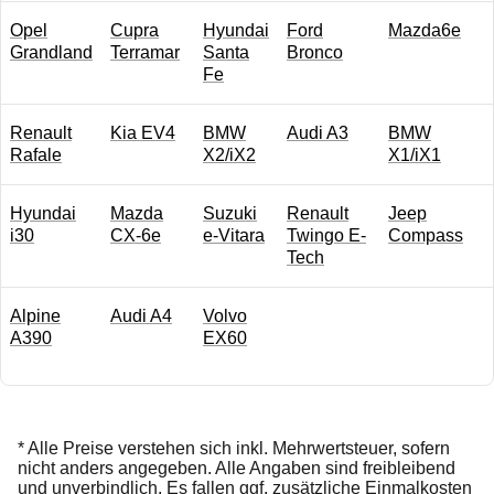
Opel
Cupra
Hyundai
Ford
Mazda6e
Grandland
Terramar
Santa
Bronco
Fe
Renault
Kia EV4
BMW
Audi A3
BMW
Rafale
X2/iX2
X1/iX1
Hyundai
Mazda
Suzuki
Renault
Jeep
i30
CX-6e
e-Vitara
Twingo E-
Compass
Tech
Alpine
Audi A4
Volvo
A390
EX60
* Alle Preise verstehen sich inkl. Mehrwertsteuer, sofern
nicht anders angegeben. Alle Angaben sind freibleibend
und unverbindlich. Es fallen ggf. zusätzliche Einmalkosten