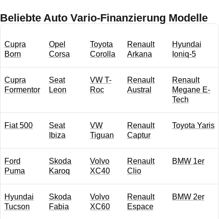
Beliebte Auto Vario-Finanzierung Modelle
Cupra
Opel
Toyota
Renault
Hyundai
Born
Corsa
Corolla
Arkana
Ioniq-5
Cupra
Seat
VW T-
Renault
Renault
Formentor
Leon
Roc
Austral
Megane E-
Tech
Fiat 500
Seat
VW
Renault
Toyota Yaris
Ibiza
Tiguan
Captur
Ford
Skoda
Volvo
Renault
BMW 1er
Puma
Karoq
XC40
Clio
Hyundai
Skoda
Volvo
Renault
BMW 2er
Tucson
Fabia
XC60
Espace