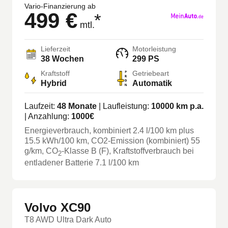
Vario-Finanzierung ab
499 €
*
mtl.
Lieferzeit
Motorleistung
38 Wochen
299 PS
Kraftstoff
Getriebeart
Hybrid
Automatik
Laufzeit:
48
Monate
| Laufleistung:
10000
km p.a.
| Anzahlung:
1000
€
Energieverbrauch, kombiniert
2.4
l/100 km
plus
15.5
kWh/100 km
, CO2-Emission (kombiniert) 55
g/km
, CO
-Klasse
B
(F)
, Kraftstoffverbrauch bei
2
entladener Batterie 7.1 l/100 km
Volvo XC90
T8 AWD Ultra Dark Auto