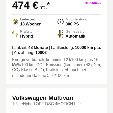
474 €
*
mtl.
Lieferzeit
Motorleistung
18 Wochen
300 PS
Kraftstoff
Getriebeart
Hybrid
Automatik
Laufzeit:
48
Monate
| Laufleistung:
10000
km p.a.
| Anzahlung:
1000
€
Energieverbrauch, kombiniert
2
l/100 km
plus
16
kWh/100 km
, CO2-Emission (kombiniert) 43 g/km
,
CO
-Klasse
B
(D)
, Kraftstoffverbrauch bei
2
entladener Batterie 5.9 l/100 km
Volkswagen Multivan
1,5 l eHybrid OPF DSG 4MOTION Life