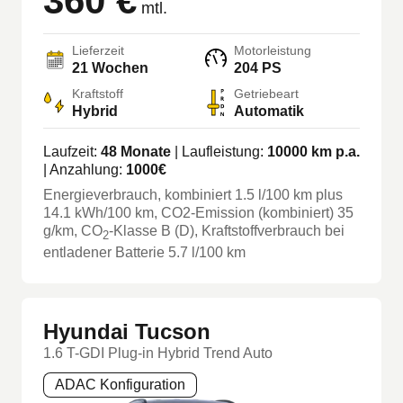
360 €
mtl.
Lieferzeit
Motorleistung
21 Wochen
204 PS
Kraftstoff
Getriebeart
Hybrid
Automatik
Laufzeit:
48
Monate
| Laufleistung:
10000
km p.a.
| Anzahlung:
1000
€
Energieverbrauch, kombiniert
1.5
l/100 km
plus
14.1
kWh/100 km
, CO2-Emission (kombiniert) 35
g/km
, CO
-Klasse
B
(D)
, Kraftstoffverbrauch bei
2
entladener Batterie 5.7 l/100 km
Hyundai Tucson
1.6 T-GDI Plug-in Hybrid Trend Auto
ADAC Konfiguration