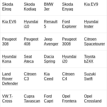
Skoda
Skoda
BMW
Skoda
Kia EV9
Elroq
Kodiaq
3er
Enyaq
Kia EV6
Hyundai
Renault
Ford
Hyundai
i10
5
Explorer
Inster
Peugeot
Peugeot
Jeep
Peugeot
Citroen
308
408
Avenger
3008
Spacetourer
Hyundai
Seat
Dacia
Hyundai
Toyota
Kona
Ateca
Spring
i20
bZ4X
Land
Citroen
Kia
Citroen
Suzuki
Rover
C3
Ceed
C4
Swift
Defender
VW T-
Cupra
Ford
Opel
Opel
Cross
Tavascan
Capri
Frontera
Crossland