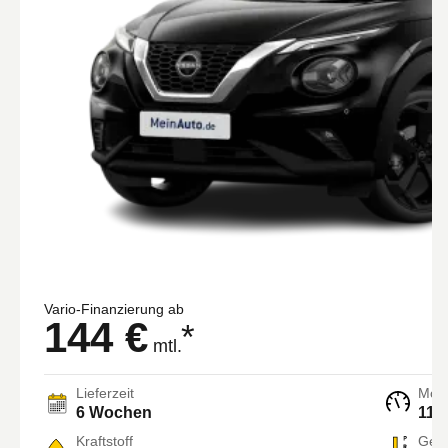
Vario-Finanzierung ab
144 €
*
mtl.
Lieferzeit
Moto
6 Wochen
114
Kraftstoff
Getr