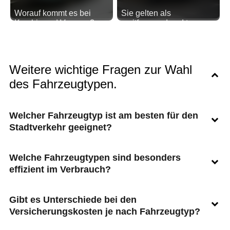
Worauf kommt es bei
Sie gelten als
Kombis und Vans an?
spritfressend und teuer.
Von Ladevolumen, über
Dabei sprechen viele
die Anzahl der Sitzplätze
Vorteile für dieses
bis zum Antrieb. Erfahren
beliebte Segment: Wir
Sie mehr...
haben aufgeschrieben,
Weitere wichtige Fragen zur Wahl
was wichtig ist...
des Fahrzeugtypen.
Welcher Fahrzeugtyp ist am besten für den
Stadtverkehr geeignet?
Welche Fahrzeugtypen sind besonders
effizient im Verbrauch?
Gibt es Unterschiede bei den
Versicherungskosten je nach Fahrzeugtyp?