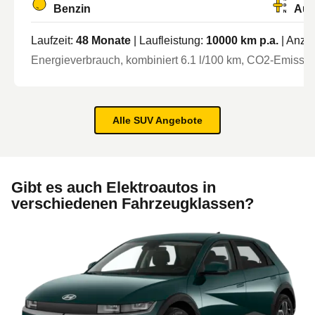
Benzin
Aut
Laufzeit:
48
Monate
| Laufleistung:
10000
km p.a.
| Anza
Energieverbrauch, kombiniert
6.1
l/100 km
, CO2-Emission
Alle SUV Angebote
Gibt es auch Elektroautos in
verschiedenen Fahrzeugklassen?