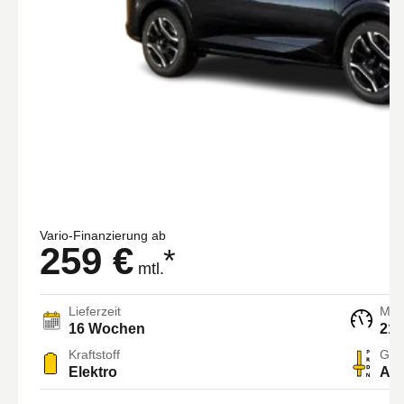
Vario-Finanzierung ab
259 €
*
mtl.
Lieferzeit
Moto
16 Wochen
213
Kraftstoff
Getr
Elektro
Aut