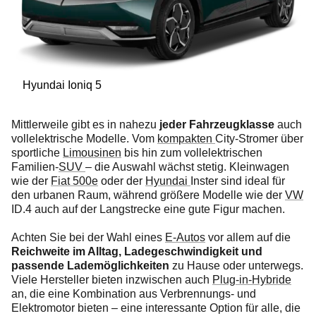
Hyundai Ioniq 5
Mittlerweile gibt es in nahezu
jeder Fahrzeugklasse
auch
vollelektrische Modelle. Vom
kompakten
City-Stromer über
sportliche
Limousinen
bis hin zum vollelektrischen
Familien-
SUV
– die Auswahl wächst stetig. Kleinwagen
wie der
Fiat 500e
oder der
Hyundai
Inster sind ideal für
den urbanen Raum, während größere Modelle wie der
VW
ID.4 auch auf der Langstrecke eine gute Figur machen.
Achten Sie bei der Wahl eines
E-Autos
vor allem auf die
Reichweite im Alltag, Ladegeschwindigkeit und
passende Lademöglichkeiten
zu Hause oder unterwegs.
Viele Hersteller bieten inzwischen auch
Plug-in-Hybride
an, die eine Kombination aus Verbrennungs- und
Elektromotor bieten – eine interessante Option für alle, die