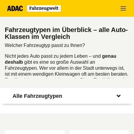
Zum
Hauptinhalt
springen
Fahrzeugtypen im Überblick – alle Auto-
Klassen im Vergleich
Welcher Fahrzeugtyp passt zu Ihnen?
Nicht jedes Auto passt zu jedem Leben – und
genau
deshalb
gibt es eine so große Auswahl an
Fahrzeugtypen. Wer vor allem in der Stadt unterwegs ist,
ist mit einem wendigen Kleinwagen oft am besten beraten.
Familien hingegen benötigen mehr Platz, Flexibilität und
Komfort – sei es im Kombi, SUV oder geräumigen Van.
Und wenn Ihnen modernes Design und emissionsfreies
Alle Fahrzeugtypen
Fahren wichtig sind, bieten Elektro- oder Plug-in-Hybrid-
Modelle attraktive Möglichkeiten.
Ob sportlich, praktisch oder besonders alltagstauglich:
Hier finden Sie die
wichtigsten Fahrzeugtypen
im
Überblick – mit ihren jeweiligen Stärken und typischen
Einsatzbereichen. So fällt es Ihnen leichter, das passende