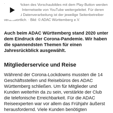
Geschäftsstellen & Reisebüros
Durch Anklicken des Vorschaubildes mit dem Play-Button werden
Sie auf die Internetseite von YouTube weitergeleitet. Für deren
Inhalte und Datenverarbeitung ist der jeweilige Seitenbetreiber
Meldestelle
verantwortlich. ∙
Bild: © ADAC Württemberg e.V.
Ethikkodex
Auch beim ADAC Württemberg stand 2020 unter
dem Eindruck der Corona-Pandemie. Wir haben
die spannendsten Themen für einen
Jahresrückblick ausgewählt.
Mitgliederservice und Reise
Während der Corona-Lockdowns mussten die 14
Geschäftsstellen und Reisebüros des ADAC
Württemberg schließen. Um für Mitglieder und
Kunden weiterhin da zu sein, verstärkte der Club
die telefonische Erreichbarkeit. Für die ADAC
Reiseexperten war vor allem das Frühjahr äußerst
herausfordernd. Viele Kunden benötigten