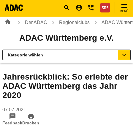
Navigation
Suche
Seiteninhalt
Fußzeile
Nothilfe
MENÜ
Der ADAC
Regionalclubs
ADAC Württem
ADAC Württemberg e.V.
Kategorie wählen
Übersicht
Jahresrückblick: So erlebte der
ADAC Württemberg das Jahr
ADAC zu Mobilität und Verkehr
2020
Rund ums Fahrzeug
07.07.2021
Verkehrssicherheitsprogramme
Feedback
Drucken