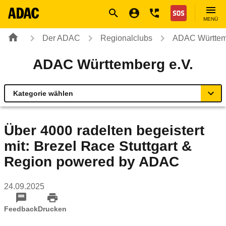
Navigation
Suche
Seiteninhalt
Fußzeile
Nothilfe
MENÜ
Der ADAC
Regionalclubs
ADAC Württem
ADAC Württemberg e.V.
Kategorie wählen
Übersicht
Über 4000 radelten begeistert
mit: Brezel Race Stuttgart &
ADAC zu Mobilität und Verkehr
Region powered by ADAC
Rund ums Fahrzeug
24.09.2025
Verkehrssicherheitsprogramme
Feedback
Drucken