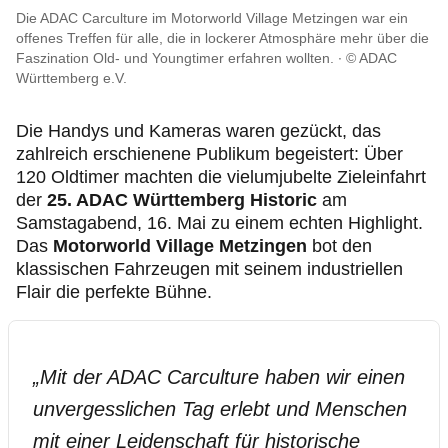
Geschäftsstellen & Reisebüros
Die ADAC Carculture im Motorworld Village Metzingen war ein
offenes Treffen für alle, die in lockerer Atmosphäre mehr über die
Faszination Old- und Youngtimer erfahren wollten.
© ADAC
Meldestelle
Württemberg e.V.
Ethikkodex
Die Handys und Kameras waren gezückt, das
zahlreich erschienene Publikum begeistert: Über
120 Oldtimer machten die vielumjubelte Zieleinfahrt
der
25. ADAC Württemberg Historic
am
Samstagabend, 16. Mai zu einem echten Highlight.
Das
Motorworld Village Metzingen
bot den
klassischen Fahrzeugen mit seinem industriellen
Flair die perfekte Bühne.
„
Mit der ADAC Carculture haben wir einen
unvergesslichen Tag erlebt und Menschen
mit einer Leidenschaft für historische