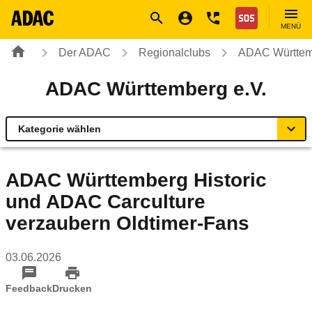
Navigation
Suche
Seiteninhalt
Fußzeile
Nothilfe
MENÜ
Der ADAC
Regionalclubs
ADAC Württem
ADAC Württemberg e.V.
Kategorie wählen
Übersicht
ADAC Württemberg Historic
und ADAC Carculture
ADAC zu Mobilität und Verkehr
verzaubern Oldtimer-Fans
Rund ums Fahrzeug
03.06.2026
Verkehrssicherheitsprogramme
Feedback
Drucken