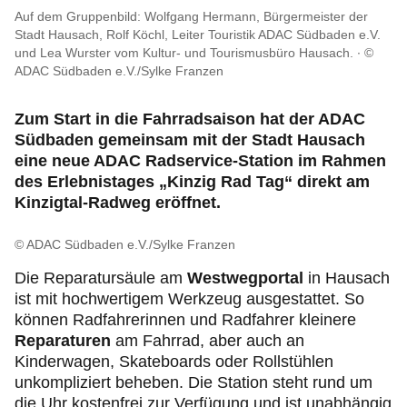
Mitgliedervorteile
Auf dem Gruppenbild: Wolfgang Hermann, Bürgermeister der
Stadt Hausach, Rolf Köchl, Leiter Touristik ADAC Südbaden e.V.
und Lea Wurster vom Kultur- und Tourismusbüro Hausach.
©
Verkehr, Technik und Umwelt
ADAC Südbaden e.V./Sylke Franzen
Karriere
Zum Start in die Fahrradsaison hat der ADAC
Südbaden gemeinsam mit der Stadt Hausach
eine neue ADAC Radservice-Station im Rahmen
des Erlebnistages „Kinzig Rad Tag“ direkt am
Kinzigtal-Radweg eröffnet.
© ADAC Südbaden e.V./Sylke Franzen
Die Reparatursäule am
Westwegportal
in Hausach
ist mit hochwertigem Werkzeug ausgestattet. So
können Radfahrerinnen und Radfahrer kleinere
Reparaturen
am Fahrrad, aber auch an
Kinderwagen, Skateboards oder Rollstühlen
unkompliziert beheben. Die Station steht rund um
die Uhr kostenfrei zur Verfügung und ist unabhängig