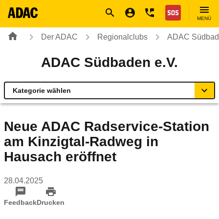
Navigation
Suche
Seiteninhalt
Fußzeile
Nothilfe
MENÜ
Der ADAC
Regionalclubs
ADAC Südbade
ADAC Südbaden e.V.
Kategorie wählen
Übersicht
Neue ADAC Radservice-Station
am Kinzigtal-Radweg in
ADAC zu Mobilität und Verkehr
Hausach eröffnet
Service Center & Reisebüros
28.04.2025
Online-Terminvereinbarung
Feedback
Drucken