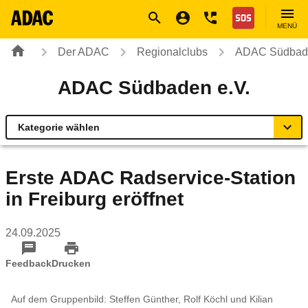
Navigation
Suche
Seiteninhalt
Fußzeile
Nothilfe
MENÜ
Der ADAC
Regionalclubs
ADAC Südbade
ADAC Südbaden e.V.
Kategorie wählen
Übersicht
Erste ADAC Radservice-Station
in Freiburg eröffnet
ADAC zu Mobilität und Verkehr
24.09.2025
Service Center & Reisebüros
Feedback
Drucken
Online-Terminvereinbarung
Auf dem Gruppenbild: Steffen Günther, Rolf Köchl und Kilian