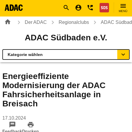
Navigation
Suche
Seiteninhalt
Fußzeile
Nothilfe
MENÜ
Der ADAC
Regionalclubs
ADAC Südbade
ADAC Südbaden e.V.
Kategorie wählen
Übersicht
Energieeffiziente
Modernisierung der ADAC
ADAC zu Mobilität und Verkehr
Fahrsicherheitsanlage in
Service Center & Reisebüros
Breisach
Online-Terminvereinbarung
17.10.2024
Feedback
Drucken