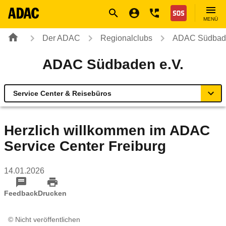
Navigation
Suche
Seiteninhalt
Fußzeile
Nothilfe
MENÜ
Der ADAC
Regionalclubs
ADAC Südbade
ADAC Südbaden e.V.
Service Center & Reisebüros
Übersicht
Herzlich willkommen im ADAC
Service Center Freiburg
ADAC zu Mobilität und Verkehr
14.01.2026
Service Center & Reisebüros
Feedback
Drucken
Online-Terminvereinbarung
© Nicht veröffentlichen