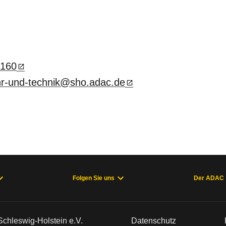
 160
hr-und-technik@sho.adac.de
Folgen Sie uns
Der ADAC
hleswig-Holstein e.V.
Datenschutz