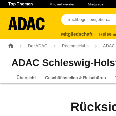
Navigation
Suche
Seiteninhalt
Fußzeile
Top Themen
Mitglied werden
Mietwagen
Mitgliedschaft
Reise &
Der ADAC
Regionalclubs
ADAC S
ADAC Schleswig-Holst
Übersicht
Geschäftsstellen & Reisebüros
Rücksic