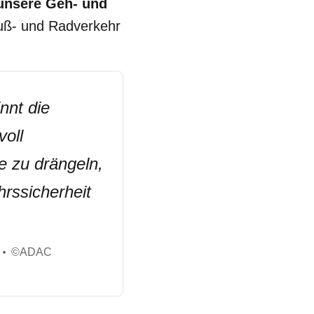
 unsere Geh- und
ß- und Radverkehr
nnt die
voll
e zu drängeln,
rssicherheit
©
ADAC