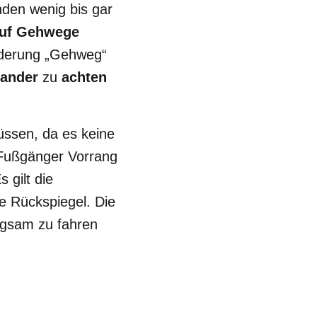
nden wenig bis gar
auf Gehwege
lderung „Gehweg“
nander
zu
achten
üssen, da es keine
 Fußgänger Vorrang
 gilt die
e Rückspiegel. Die
ngsam zu fahren