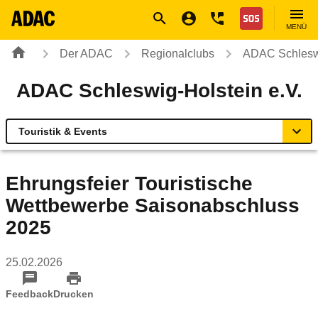
Navigation
Suche
Seiteninhalt
Fußzeile
Nothilfe
MENÜ
Der ADAC
Regionalclubs
ADAC Schleswi
ADAC Schleswig-Holstein e.V.
Touristik & Events
Übersicht
Ehrungsfeier Touristische
Wettbewerbe Saisonabschluss
Geschäftsstellen & Reisebüros
2025
Touristik & Events
25.02.2026
Verkehr & Technik
Feedback
Drucken