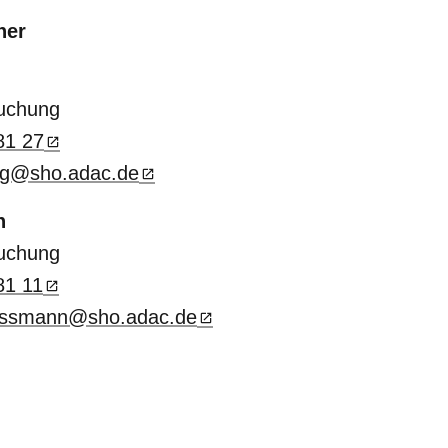
ner
Buchung
81 27
ug@sho.adac.de
n
Buchung
81 11
ossmann@sho.adac.de