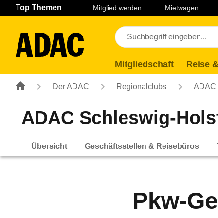
Navigation
Suche
Seiteninhalt
Fußzeile
Top Themen
Mitglied werden
Mietwagen
Mitgliedschaft
Reise &
Der ADAC
Regionalclubs
ADAC S
ADAC Schleswig-Holst
Übersicht
Geschäftsstellen & Reisebüros
Pkw-Ge