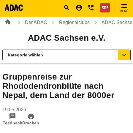
Navigation
Suche
Seiteninhalt
Fußzeile
Nothilfe
MENÜ
Der ADAC
Regionalclubs
ADAC Sachsen
ADAC Sachsen e.V.
Kategorie wählen
Übersicht
Gruppenreise zur
Rhododendronblüte nach
Ihr Kontakt zum ADAC Sachsen
Nepal, dem Land der 8000er
Motorradland Sachsen
19.05.2026
Radservice-Stationen Sachsen
Feedback
Drucken