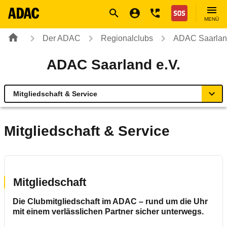
Navigation
Suche
Seiteninhalt
Fußzeile
Nothilfe
MENÜ
Der ADAC
Regionalclubs
ADAC Saarland
ADAC Saarland e.V.
Mitgliedschaft & Service
Übersicht
Mitgliedschaft & Service
Ihr Kontakt
Mitgliedschaft & Service
Mitgliedschaft
Die Clubmitgliedschaft im ADAC – rund um die Uhr
Verkehr und Technik
mit einem verlässlichen Partner sicher unterwegs.