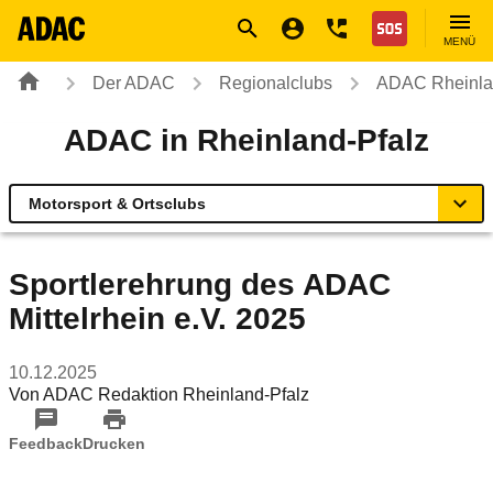
Navigation
Suche
Seiteninhalt
Fußzeile
Nothilfe
MENÜ
Der ADAC
Regionalclubs
ADAC Rheinla
ADAC in Rheinland-Pfalz
Motorsport & Ortsclubs
Übersicht
Sportlerehrung des ADAC
Mittelrhein e.V. 2025
Geschäftsstellen & Reisebüros
10.12.2025
Urlaub & Touristik
Von
ADAC Redaktion Rheinland-Pfalz
Sicherheit & Mobilität
Feedback
Drucken