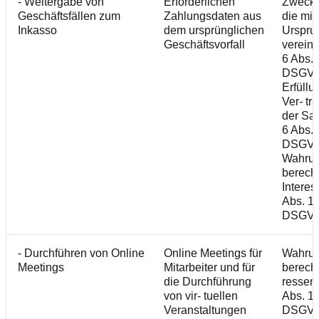
- Weitergabe von
Erforderlichen
Zweckä
Geschäftsfällen zum
Zahlungsdaten aus
die mi
Inkasso
dem ursprünglichen
Urspru
Geschäftsvorfall
vereinba
6 Abs. 
DSGVO
Erfüllu
Ver- tr
der Sat
6 Abs. 1
DSGVO
Wahru
berecht
Interes
Abs. 1 S
DSGV
- Durchführen von Online
Online Meetings für
Wahru
Meetings
Mitarbeiter und für
berecht
die Durchführung
ressen 
von vir- tuellen
Abs. 1 S
Veranstaltungen
DSGV