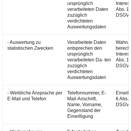
ursprünglich
Interes
verarbeiteten Daten
Abs. 1 S
zuzüglich
DSGV
verdichteten
Auswertungsdaten
- Auswertung zu
Verarbeitete Daten
Wahru
statistischen Zwecken
entsprechen den
berecht
ursprünglich
Interes
verarbeiteten Da- ten
Abs. 1 S
zuzüglich
DSGV
verdichteten
Auswertungsdaten
- Werbliche Ansprache per
Telefonnummer, E-
Einwill
E-Mail und Telefon
Mail-Anschrift,
6 Abs. 1
Name, Vorname,
DSGV
Gegenstand der
Einwilligung