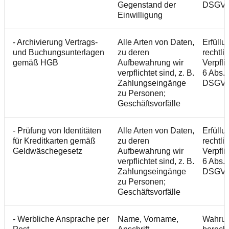
Gegenstand der
DSGV
Einwilligung
- Archivierung Vertrags-
Alle Arten von Daten,
Erfüllu
und Buchungsunterlagen
zu deren
rechtli
gemäß HGB
Aufbewahrung wir
Verpfli
verpflichtet sind, z. B.
6 Abs. 1
Zahlungseingänge
DSGV
zu Personen;
Geschäftsvorfälle
- Prüfung von Identitäten
Alle Arten von Daten,
Erfüllu
für Kreditkarten gemäß
zu deren
rechtli
Geldwäschegesetz
Aufbewahrung wir
Verpfli
verpflichtet sind, z. B.
6 Abs. 1
Zahlungseingänge
DSGV
zu Personen;
Geschäftsvorfälle
- Werbliche Ansprache per
Name, Vorname,
Wahru