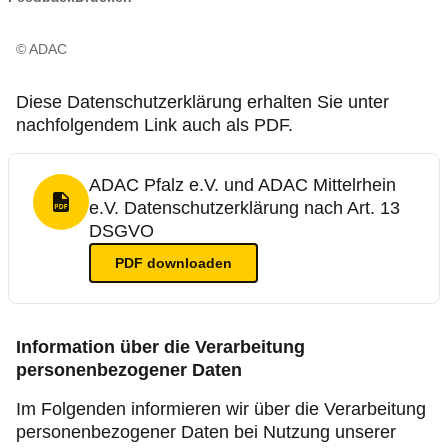
Service & Beratung
© ADAC
Motorsport & Ortsclubs
Diese Datenschutzerklärung erhalten Sie unter
Ihr ADAC in Rheinland-Pfalz
nachfolgendem Link auch als PDF.
ADAC Pfalz e.V. und ADAC Mittelrhein
e.V. Datenschutzerklärung nach Art. 13
PDF Format
DSGVO
PDF
downloaden
Information über die Verarbeitung
personenbezogener Daten
Im Folgenden informieren wir über die Verarbeitung
personenbezogener Daten bei Nutzung unserer