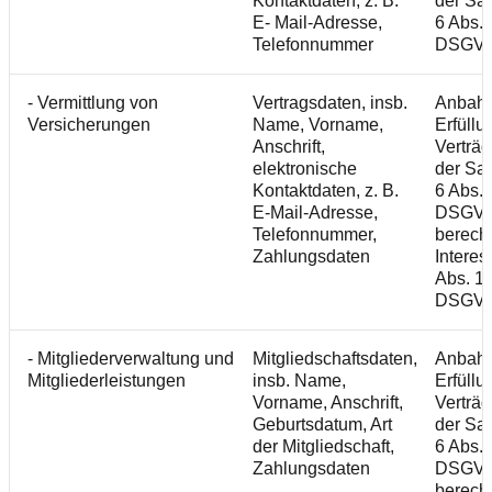
Kontaktdaten, z. B.
der Sat
E- Mail-Adresse,
6 Abs. 1
Telefonnummer
DSGV
- Vermittlung von
Vertragsdaten, insb.
Anbah
Versicherungen
Name, Vorname,
Erfüllu
Anschrift,
Verträ
elektronische
der Sat
Kontaktdaten, z. B.
6 Abs. 1
E-Mail-Adresse,
DSGVO
Telefonnummer,
berecht
Zahlungsdaten
Interes
Abs. 1 S
DSGV
- Mitgliederverwaltung und
Mitgliedschaftsdaten,
Anbah
Mitgliederleistungen
insb. Name,
Erfüllu
Vorname, Anschrift,
Verträ
Geburtsdatum, Art
der Sat
der Mitgliedschaft,
6 Abs. 1
Zahlungsdaten
DSGVO
berecht