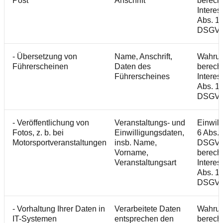
Post
Anschrift
berecht
Interes
Abs. 1 S
DSGV
- Übersetzung von
Name, Anschrift,
Wahru
Führerscheinen
Daten des
berecht
Führerscheines
Interes
Abs. 1 S
DSGV
- Veröffentlichung von
Veranstaltungs- und
Einwill
Fotos, z. b. bei
Einwilligungsdaten,
6 Abs. 1
Motorsportveranstaltungen
insb. Name,
DSGVO
Vorname,
berecht
Veranstaltungsart
Interes
Abs. 1 S
DSGV
- Vorhaltung Ihrer Daten in
Verarbeitete Daten
Wahru
IT-Systemen
entsprechen den
berecht