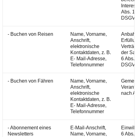
Interes
Abs. 1 S
DSGV
- Buchen von Reisen
Name, Vorname,
Anbah
Anschrift,
Erfüllu
elektronische
Verträ
Kontaktdaten, z. B.
der Sat
E- Mail-Adresse,
6 Abs. 1
Telefonnummer
DSGV
- Buchen von Fähren
Name, Vorname,
Gemei
Anschrift,
Verantw
elektronische
nach Ar
Kontaktdaten, z. B.
E- Mail-Adresse,
Telefonnummer
- Abonnement eines
E-Mail-Anschrift,
Einwill
Newsletters
Name, Vorname,
6 Abs. 1