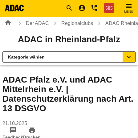
Navigation
Suche
Seiteninhalt
Fußzeile
Nothilfe
MENÜ
Der ADAC
Regionalclubs
ADAC Rheinla
ADAC in Rheinland-Pfalz
Kategorie wählen
Übersicht
ADAC Pfalz e.V. und ADAC
Mittelrhein e.V. |
Geschäftsstellen & Reisebüros
Datenschutzerklärung nach Art.
Urlaub & Touristik
13 DSGVO
Sicherheit & Mobilität
21.10.2025
Feedback
Drucken