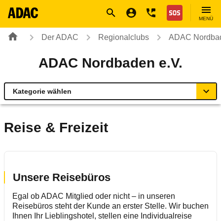
Navigation
Suche
Seiteninhalt
Fußzeile
Nothilfe
MENÜ
Der ADAC
Regionalclubs
ADAC Nordbad
ADAC Nordbaden e.V.
Kategorie wählen
Übersicht
Reise & Freizeit
ADAC zu Mobilität und Verkehr
Förderprogramm Unterfahrschutz
Unsere Reisebüros
Egal ob ADAC Mitglied oder nicht – in unseren
Geschäftsstellen & Reisebüros
Reisebüros steht der Kunde an erster Stelle. Wir buchen
Ihnen Ihr Lieblingshotel, stellen eine Individualreise