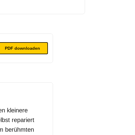
PDF
downloaden
n kleinere
bst repariert
vom berühmten