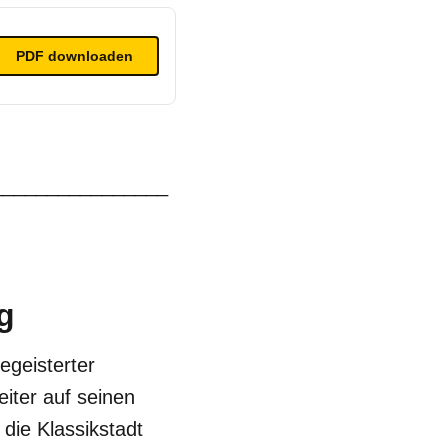
PDF
downloaden
________________
g
egeisterter
eiter auf seinen
 die Klassikstadt