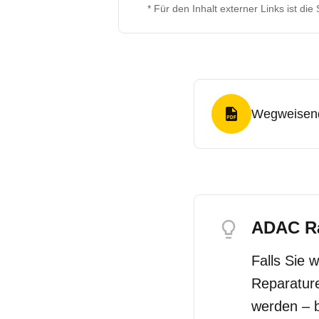
* Für den Inhalt externer Links ist die
Wegweisend
PDF Format
ADAC Ra
Falls Sie 
Reparature
werden – b