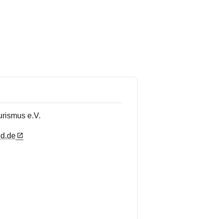
rismus e.V.
nd.de