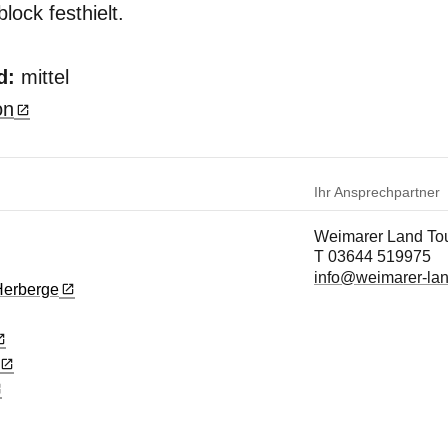
lock festhielt.
d:
mittel
on
Ihr Ansprechpartner
Weimarer Land Tou
T 03644 519975
info@weimarer-la
Herberge