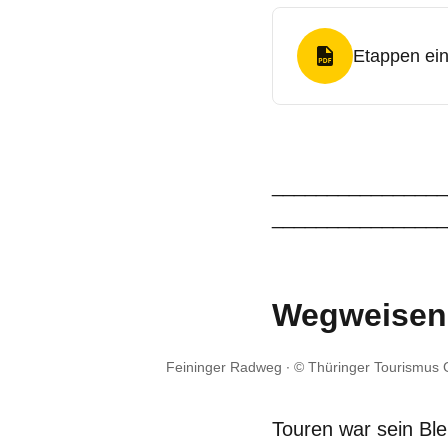
Etappen ein
PDF Format
________________
________________
Wegweisend
Feininger Radweg
© Thüringer Tourismus
Touren war sein Blei