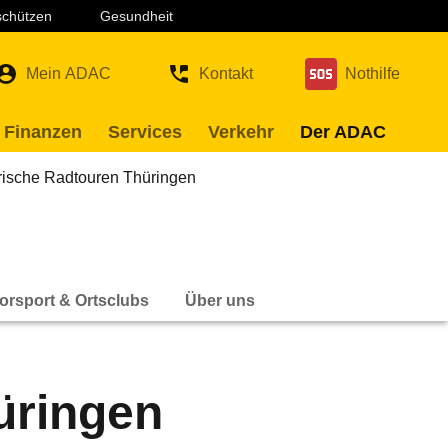
 schützen
Gesundheit
Mein ADAC
Kontakt
Nothilfe
 Finanzen
Services
Verkehr
Der ADAC
rische Radtouren Thüringen
orsport & Ortsclubs
Über uns
üringen