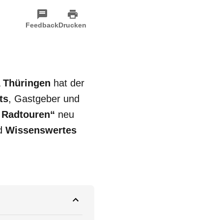
Feedback
Drucken
Thüringen
hat der
ts
, Gastgeber und
 Radtouren“
neu
nd
Wissenswertes