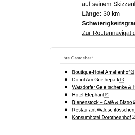
auf seinem Skizzenb
Länge:
30 km
Schwierigkeitsgra
Zur Routennavigati
Ihre Gastgeber*
Boutique-Hotel Amalienhof
Dorint Am Goethepark
Watzdorfer Geleitschenke & 
Hotel Elephant
Bienenstock – Café & Bistro
Restaurant Waldschlösschen
Konsumhotel Dorotheenhof