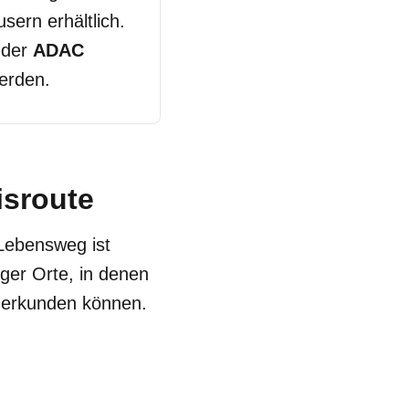
sern erhältlich.
 der
ADAC
erden.
isroute
Lebensweg ist
nger Orte, in denen
e erkunden können.