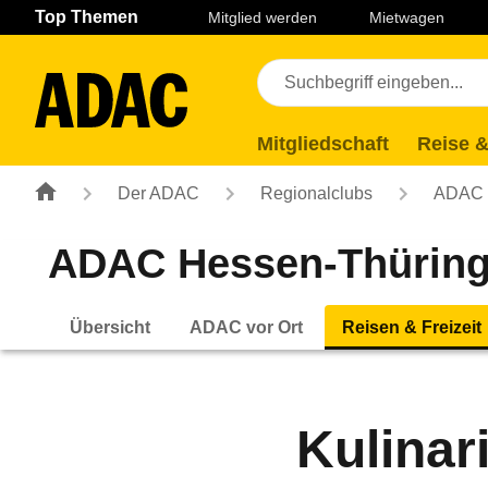
Navigation
Suche
Seiteninhalt
Fußzeile
Top Themen
Mitglied werden
Mietwagen
Mitgliedschaft
Reise &
Der ADAC
Regionalclubs
ADAC H
ADAC Hessen-Thüring
Übersicht
ADAC vor Ort
Reisen & Freizeit
Kulinar