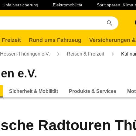
Unfallversicherung
Elektromobilität
Sprit sparen. Klima
 Freizeit
Rund ums Fahrzeug
Versicherungen &
essen-Thüringen e.V.
Reisen & Freizeit
Kulina
en e.V.
Sicherheit & Mobilität
Produkte & Services
Mot
ische Radtouren Th