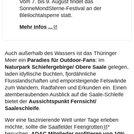
Vom 7. bis 9. August findet das
SonneMondSterne-Festival an der
Bleilochtalsperre statt.
Mehr Infos ...
Auch außerhalb des Wassers ist das Thüringer
Meer ein
Paradies für Outdoor-Fans
: Im
Naturpark Schiefergebirge/ Obere Saale
gelegen,
laden idyllische Buchten, fjordähnliche
Flusslandschaften und emporsteigende Felswände
zum Wandern, Radfahren und Erkunden ein. Einen
atemberaubenden Ausblick auf die Saale-Schleife
bietet der
Aussichtspunkt Fernsicht/
Saaleschleife
.
Wer eine faszinierende Welt unter Tage erleben
möchte, sollte die
Saalfelder Feengrotten
*
besuchen.
ADAC Mitglieder profitieren von 10%