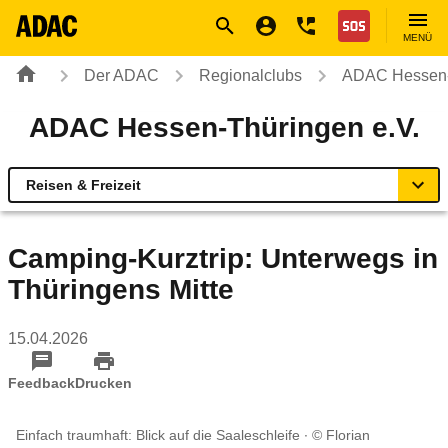
Navigation
Suche
Seiteninhalt
Fußzeile
Nothilfe
MENÜ
Der ADAC
Regionalclubs
ADAC Hessen-
ADAC Hessen-Thüringen e.V.
Reisen & Freizeit
Übersicht
Camping-Kurztrip: Unterwegs in
Thüringens Mitte
ADAC vor Ort
15.04.2026
Reisen & Freizeit
Feedback
Drucken
Sicherheit & Mobilität
Einfach traumhaft: Blick auf die Saaleschleife
© Florian