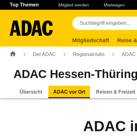
Navigation
Suche
Seiteninhalt
Fußzeile
Top Themen
Mitglied werden
Mietwagen
Mitgliedschaft
Reise &
Der ADAC
Regionalclubs
ADAC H
ADAC Hessen-Thüring
Übersicht
ADAC vor Ort
Reisen & Freizeit
ADAC in