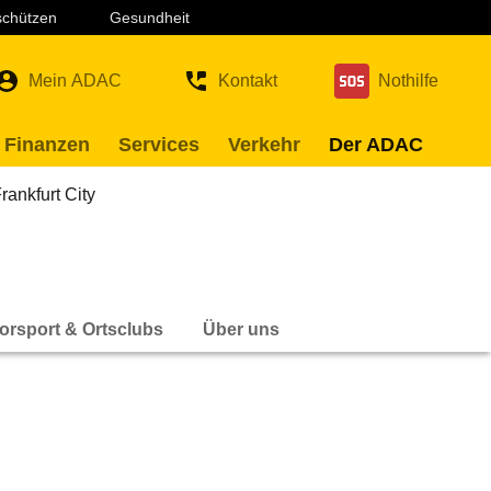
 schützen
Gesundheit
Mein ADAC
Kontakt
Nothilfe
 Finanzen
Services
Verkehr
Der ADAC
ankfurt City
orsport & Ortsclubs
Über uns